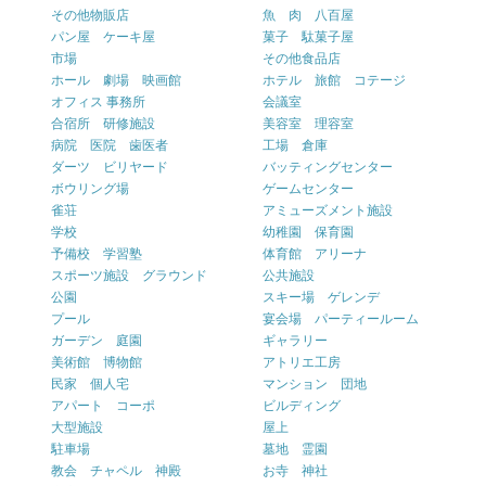
その他物販店
魚 肉 八百屋
パン屋 ケーキ屋
菓子 駄菓子屋
市場
その他食品店
ホール 劇場 映画館
ホテル 旅館 コテージ
オフィス 事務所
会議室
合宿所 研修施設
美容室 理容室
病院 医院 歯医者
工場 倉庫
ダーツ ビリヤード
バッティングセンター
ボウリング場
ゲームセンター
雀荘
アミューズメント施設
学校
幼稚園 保育園
予備校 学習塾
体育館 アリーナ
スポーツ施設 グラウンド
公共施設
公園
スキー場 ゲレンデ
プール
宴会場 パーティールーム
ガーデン 庭園
ギャラリー
美術館 博物館
アトリエ工房
民家 個人宅
マンション 団地
アパート コーポ
ビルディング
大型施設
屋上
駐車場
墓地 霊園
教会 チャペル 神殿
お寺 神社