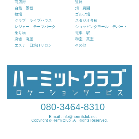
商店街
道路
自然 景観
畑 農園
牧場
ゴルフ場
クラブ ライブハウス
スタジオ各種
レジャー テーマパーク
ショッピングモール デパート
乗り物
電車 駅
廃墟 廃屋
和室 茶室
エステ 日焼けサロン
その他
080-3464-8310
E-mail : info@hermitclub.net
Copyright © Hermitclub . All Rights Reserved.