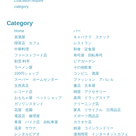
Loacation require
category
Category
Home
バー
居酒屋
キャバクラ スナック
喫茶店 カフェ
レストラン
中華料理
和食 定食屋
ファーストフード店
寿司屋 回転寿司
割烹 料亭
ビアガーデン
ラーメン屋
その他飲食
100円ショップ
コンビニ 酒屋
スーパー ホームセンター
ファッション アパレル
文房具店
書店 古本屋
レコード店
雑貨 アクセサリー
おもちゃ屋 ペットショップ
薬局 ドラッグストア
ガソリンスタンド
クリーニング店
花屋 造園
家具 リサイクル 日用品店
電器店 修理屋
スポーツ用品店
車屋 バイク店 自転車屋
カラオケ店
温泉 サウナ
銭湯 コインランドリー
レンタルビデオ
漫画喫茶 インターネットカフェ