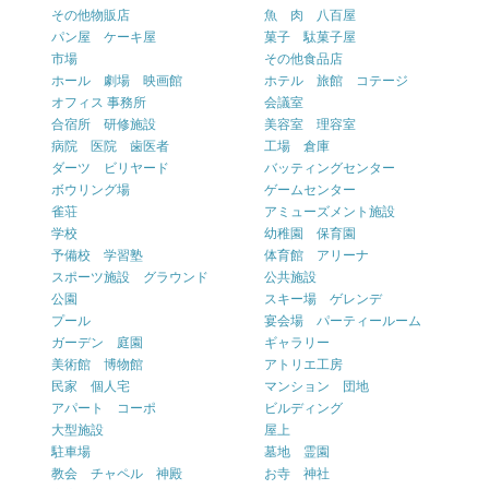
その他物販店
魚 肉 八百屋
パン屋 ケーキ屋
菓子 駄菓子屋
市場
その他食品店
ホール 劇場 映画館
ホテル 旅館 コテージ
オフィス 事務所
会議室
合宿所 研修施設
美容室 理容室
病院 医院 歯医者
工場 倉庫
ダーツ ビリヤード
バッティングセンター
ボウリング場
ゲームセンター
雀荘
アミューズメント施設
学校
幼稚園 保育園
予備校 学習塾
体育館 アリーナ
スポーツ施設 グラウンド
公共施設
公園
スキー場 ゲレンデ
プール
宴会場 パーティールーム
ガーデン 庭園
ギャラリー
美術館 博物館
アトリエ工房
民家 個人宅
マンション 団地
アパート コーポ
ビルディング
大型施設
屋上
駐車場
墓地 霊園
教会 チャペル 神殿
お寺 神社