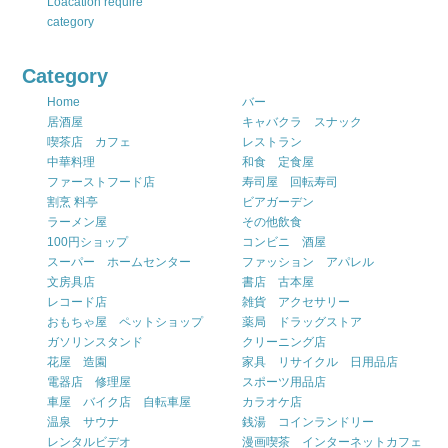
Loacation require
category
Category
Home
バー
居酒屋
キャバクラ スナック
喫茶店 カフェ
レストラン
中華料理
和食 定食屋
ファーストフード店
寿司屋 回転寿司
割烹 料亭
ビアガーデン
ラーメン屋
その他飲食
100円ショップ
コンビニ 酒屋
スーパー ホームセンター
ファッション アパレル
文房具店
書店 古本屋
レコード店
雑貨 アクセサリー
おもちゃ屋 ペットショップ
薬局 ドラッグストア
ガソリンスタンド
クリーニング店
花屋 造園
家具 リサイクル 日用品店
電器店 修理屋
スポーツ用品店
車屋 バイク店 自転車屋
カラオケ店
温泉 サウナ
銭湯 コインランドリー
レンタルビデオ
漫画喫茶 インターネットカフェ