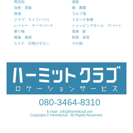
商店街
道路
自然 景観
畑 農園
牧場
ゴルフ場
クラブ ライブハウス
スタジオ各種
レジャー テーマパーク
ショッピングモール デパート
乗り物
電車 駅
廃墟 廃屋
和室 茶室
エステ 日焼けサロン
その他
080-3464-8310
E-mail : info@hermitclub.net
Copyright © Hermitclub . All Rights Reserved.