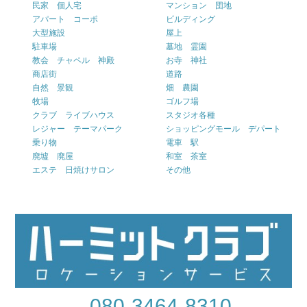
民家 個人宅
マンション 団地
アパート コーポ
ビルディング
大型施設
屋上
駐車場
墓地 霊園
教会 チャペル 神殿
お寺 神社
商店街
道路
自然 景観
畑 農園
牧場
ゴルフ場
クラブ ライブハウス
スタジオ各種
レジャー テーマパーク
ショッピングモール デパート
乗り物
電車 駅
廃墟 廃屋
和室 茶室
エステ 日焼けサロン
その他
080-3464-8310