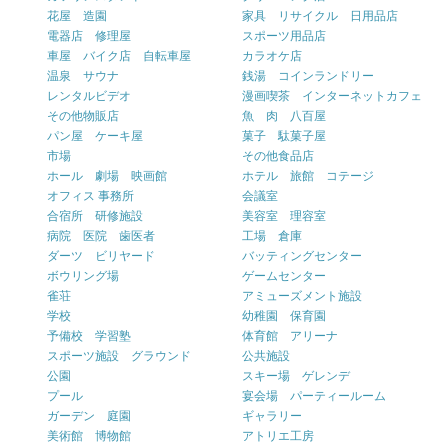
花屋 造園
家具 リサイクル 日用品店
電器店 修理屋
スポーツ用品店
車屋 バイク店 自転車屋
カラオケ店
温泉 サウナ
銭湯 コインランドリー
レンタルビデオ
漫画喫茶 インターネットカフェ
その他物販店
魚 肉 八百屋
パン屋 ケーキ屋
菓子 駄菓子屋
市場
その他食品店
ホール 劇場 映画館
ホテル 旅館 コテージ
オフィス 事務所
会議室
合宿所 研修施設
美容室 理容室
病院 医院 歯医者
工場 倉庫
ダーツ ビリヤード
バッティングセンター
ボウリング場
ゲームセンター
雀荘
アミューズメント施設
学校
幼稚園 保育園
予備校 学習塾
体育館 アリーナ
スポーツ施設 グラウンド
公共施設
公園
スキー場 ゲレンデ
プール
宴会場 パーティールーム
ガーデン 庭園
ギャラリー
美術館 博物館
アトリエ工房