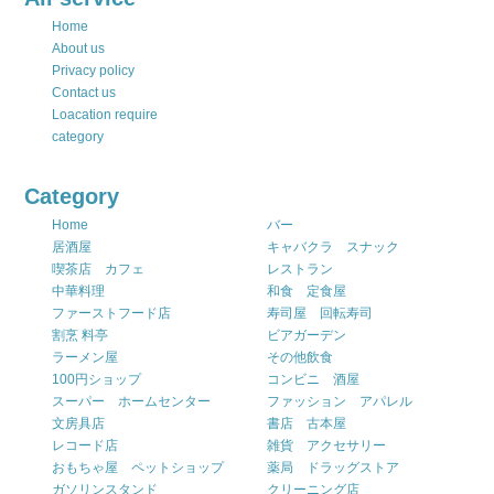
Home
About us
Privacy policy
Contact us
Loacation require
category
Category
Home
バー
居酒屋
キャバクラ スナック
喫茶店 カフェ
レストラン
中華料理
和食 定食屋
ファーストフード店
寿司屋 回転寿司
割烹 料亭
ビアガーデン
ラーメン屋
その他飲食
100円ショップ
コンビニ 酒屋
スーパー ホームセンター
ファッション アパレル
文房具店
書店 古本屋
レコード店
雑貨 アクセサリー
おもちゃ屋 ペットショップ
薬局 ドラッグストア
ガソリンスタンド
クリーニング店