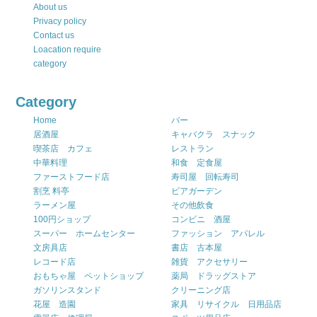
About us
Privacy policy
Contact us
Loacation require
category
Category
Home
バー
居酒屋
キャバクラ スナック
喫茶店 カフェ
レストラン
中華料理
和食 定食屋
ファーストフード店
寿司屋 回転寿司
割烹 料亭
ビアガーデン
ラーメン屋
その他飲食
100円ショップ
コンビニ 酒屋
スーパー ホームセンター
ファッション アパレル
文房具店
書店 古本屋
レコード店
雑貨 アクセサリー
おもちゃ屋 ペットショップ
薬局 ドラッグストア
ガソリンスタンド
クリーニング店
花屋 造園
家具 リサイクル 日用品店