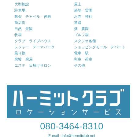
大型施設
屋上
駐車場
墓地 霊園
教会 チャペル 神殿
お寺 神社
商店街
道路
自然 景観
畑 農園
牧場
ゴルフ場
クラブ ライブハウス
スタジオ各種
レジャー テーマパーク
ショッピングモール デパート
乗り物
電車 駅
廃墟 廃屋
和室 茶室
エステ 日焼けサロン
その他
080-3464-8310
E-mail : info@hermitclub.net