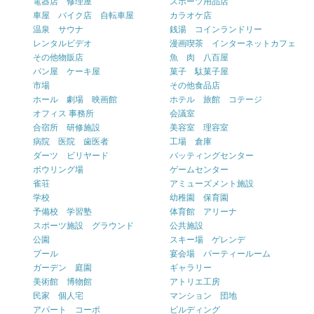
電器店 修理屋
スポーツ用品店
車屋 バイク店 自転車屋
カラオケ店
温泉 サウナ
銭湯 コインランドリー
レンタルビデオ
漫画喫茶 インターネットカフェ
その他物販店
魚 肉 八百屋
パン屋 ケーキ屋
菓子 駄菓子屋
市場
その他食品店
ホール 劇場 映画館
ホテル 旅館 コテージ
オフィス 事務所
会議室
合宿所 研修施設
美容室 理容室
病院 医院 歯医者
工場 倉庫
ダーツ ビリヤード
バッティングセンター
ボウリング場
ゲームセンター
雀荘
アミューズメント施設
学校
幼稚園 保育園
予備校 学習塾
体育館 アリーナ
スポーツ施設 グラウンド
公共施設
公園
スキー場 ゲレンデ
プール
宴会場 パーティールーム
ガーデン 庭園
ギャラリー
美術館 博物館
アトリエ工房
民家 個人宅
マンション 団地
アパート コーポ
ビルディング