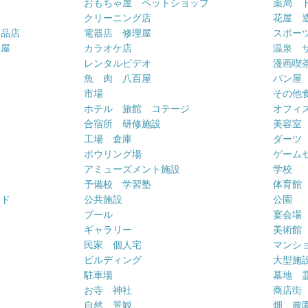
おもちゃ屋 ペットショップ
薬局 
クリーニング店
花屋 
用品店
電器店 修理屋
スポー
車屋
カラオケ店
温泉 
ー
レンタルビデオ
漫画喫
魚 肉 八百屋
パン屋
市場
その他
ホテル 旅館 コテージ
オフィス
合宿所 研修施設
美容室
工場 倉庫
ダーツ
ボウリング場
ゲーム
アミューズメント施設
学校
予備校 学習塾
体育館
ンド
公共施設
公園
プール
宴会場
ギャラリー
美術館
民家 個人宅
マンシ
ビルディング
大型施
駐車場
墓地 
お寺 神社
商店街
自然 景観
畑 農