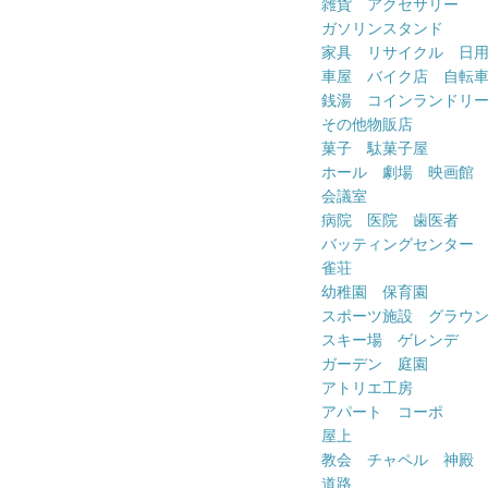
雑貨 アクセサリー
ガソリンスタンド
家具 リサイクル 日
車屋 バイク店 自転
銭湯 コインランドリ
その他物販店
菓子 駄菓子屋
ホール 劇場 映画館
会議室
病院 医院 歯医者
バッティングセンター
雀荘
幼稚園 保育園
スポーツ施設 グラウ
スキー場 ゲレンデ
ガーデン 庭園
アトリエ工房
アパート コーポ
屋上
教会 チャペル 神殿
道路