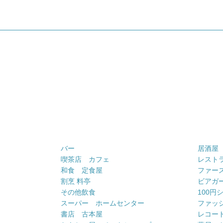
バー
居酒屋
喫茶店 カフェ
レスト
和食 定食屋
ファー
割烹 料亭
ビアガ
その他飲食
100円
スーパー ホームセンター
ファッ
書店 古本屋
レコー