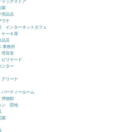
ドラッグストア
造園
ツ用品店
サウナ
茶 インターネットカフェ
 ケーキ屋
食品店
 事務所
 理容室
 ビリヤード
センター
 アリーナ
 パーティールーム
 博物館
ョン 団地
設
霊園
園