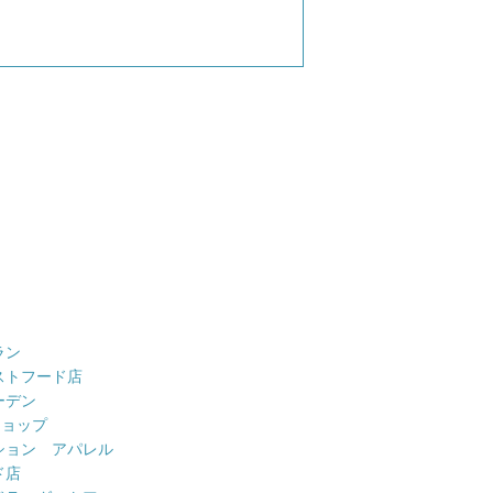
ラン
ストフード店
ーデン
ショップ
ション アパレル
ド店