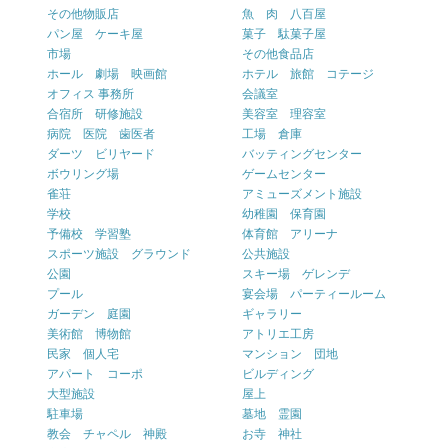
その他物販店
魚 肉 八百屋
パン屋 ケーキ屋
菓子 駄菓子屋
市場
その他食品店
ホール 劇場 映画館
ホテル 旅館 コテージ
オフィス 事務所
会議室
合宿所 研修施設
美容室 理容室
病院 医院 歯医者
工場 倉庫
ダーツ ビリヤード
バッティングセンター
ボウリング場
ゲームセンター
雀荘
アミューズメント施設
学校
幼稚園 保育園
予備校 学習塾
体育館 アリーナ
スポーツ施設 グラウンド
公共施設
公園
スキー場 ゲレンデ
プール
宴会場 パーティールーム
ガーデン 庭園
ギャラリー
美術館 博物館
アトリエ工房
民家 個人宅
マンション 団地
アパート コーポ
ビルディング
大型施設
屋上
駐車場
墓地 霊園
教会 チャペル 神殿
お寺 神社