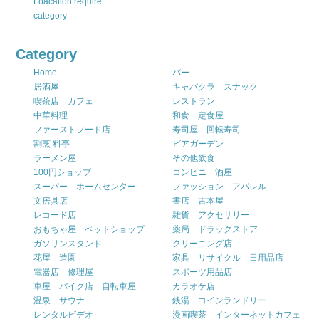
Loacation require
category
Category
Home
バー
居酒屋
キャバクラ スナック
喫茶店 カフェ
レストラン
中華料理
和食 定食屋
ファーストフード店
寿司屋 回転寿司
割烹 料亭
ビアガーデン
ラーメン屋
その他飲食
100円ショップ
コンビニ 酒屋
スーパー ホームセンター
ファッション アパレル
文房具店
書店 古本屋
レコード店
雑貨 アクセサリー
おもちゃ屋 ペットショップ
薬局 ドラッグストア
ガソリンスタンド
クリーニング店
花屋 造園
家具 リサイクル 日用品店
電器店 修理屋
スポーツ用品店
車屋 バイク店 自転車屋
カラオケ店
温泉 サウナ
銭湯 コインランドリー
レンタルビデオ
漫画喫茶 インターネットカフェ