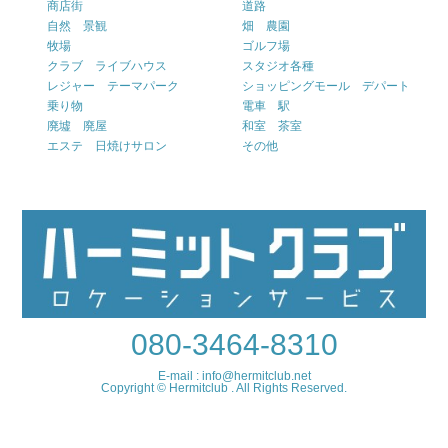
商店街
道路
自然 景観
畑 農園
牧場
ゴルフ場
クラブ ライブハウス
スタジオ各種
レジャー テーマパーク
ショッピングモール デパート
乗り物
電車 駅
廃墟 廃屋
和室 茶室
エステ 日焼けサロン
その他
080-3464-8310
E-mail : info@hermitclub.net
Copyright © Hermitclub . All Rights Reserved.