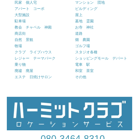
民家 個人宅
マンション 団地
アパート コーポ
ビルディング
大型施設
屋上
駐車場
墓地 霊園
教会 チャペル 神殿
お寺 神社
商店街
道路
自然 景観
畑 農園
牧場
ゴルフ場
クラブ ライブハウス
スタジオ各種
レジャー テーマパーク
ショッピングモール デパート
乗り物
電車 駅
廃墟 廃屋
和室 茶室
エステ 日焼けサロン
その他
080-3464-8310