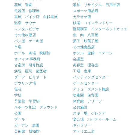
花屋 造園
家具 リサイクル 日用品店
電器店 修理屋
スポーツ用品店
車屋 バイク店 自転車屋
カラオケ店
温泉 サウナ
銭湯 コインランドリー
レンタルビデオ
漫画喫茶 インターネットカフェ
その他物販店
魚 肉 八百屋
パン屋 ケーキ屋
菓子 駄菓子屋
市場
その他食品店
ホール 劇場 映画館
ホテル 旅館 コテージ
オフィス 事務所
会議室
合宿所 研修施設
美容室 理容室
病院 医院 歯医者
工場 倉庫
ダーツ ビリヤード
バッティングセンター
ボウリング場
ゲームセンター
雀荘
アミューズメント施設
学校
幼稚園 保育園
予備校 学習塾
体育館 アリーナ
スポーツ施設 グラウンド
公共施設
公園
スキー場 ゲレンデ
プール
宴会場 パーティールーム
ガーデン 庭園
ギャラリー
美術館 博物館
アトリエ工房