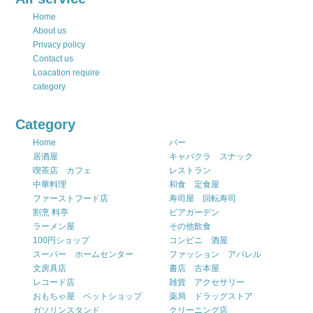
Home
About us
Privacy policy
Contact us
Loacation require
category
Category
Home
バー
居酒屋
キャバクラ スナック
喫茶店 カフェ
レストラン
中華料理
和食 定食屋
ファーストフード店
寿司屋 回転寿司
割烹 料亭
ビアガーデン
ラーメン屋
その他飲食
100円ショップ
コンビニ 酒屋
スーパー ホームセンター
ファッション アパレル
文房具店
書店 古本屋
レコード店
雑貨 アクセサリー
おもちゃ屋 ペットショップ
薬局 ドラッグストア
ガソリンスタンド
クリーニング店