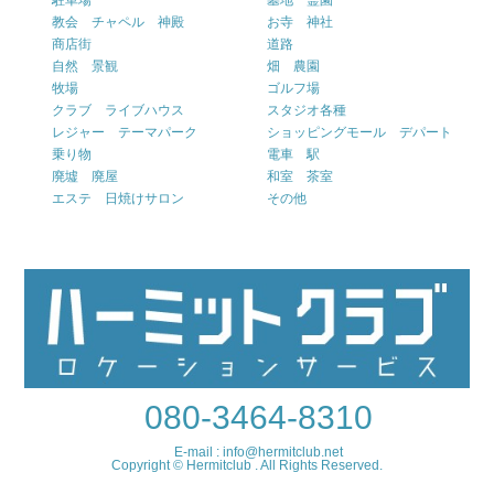
駐車場
墓地 霊園
教会 チャペル 神殿
お寺 神社
商店街
道路
自然 景観
畑 農園
牧場
ゴルフ場
クラブ ライブハウス
スタジオ各種
レジャー テーマパーク
ショッピングモール デパート
乗り物
電車 駅
廃墟 廃屋
和室 茶室
エステ 日焼けサロン
その他
080-3464-8310
E-mail : info@hermitclub.net
Copyright © Hermitclub . All Rights Reserved.