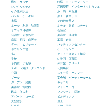
温泉 サウナ
銭湯 コインランドリー
レンタルビデオ
漫画喫茶 インターネットカフェ
その他物販店
魚 肉 八百屋
パン屋 ケーキ屋
菓子 駄菓子屋
市場
その他食品店
ホール 劇場 映画館
ホテル 旅館 コテージ
オフィス 事務所
会議室
合宿所 研修施設
美容室 理容室
病院 医院 歯医者
工場 倉庫
ダーツ ビリヤード
バッティングセンター
ボウリング場
ゲームセンター
雀荘
アミューズメント施設
学校
幼稚園 保育園
予備校 学習塾
体育館 アリーナ
スポーツ施設 グラウンド
公共施設
公園
スキー場 ゲレンデ
プール
宴会場 パーティールーム
ガーデン 庭園
ギャラリー
美術館 博物館
アトリエ工房
民家 個人宅
マンション 団地
アパート コーポ
ビルディング
大型施設
屋上