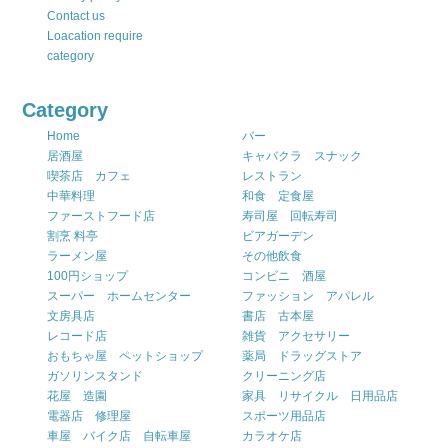
Contact us
Loacation require
category
Category
Home
バー
居酒屋
キャバクラ スナック
喫茶店 カフェ
レストラン
中華料理
和食 定食屋
ファーストフード店
寿司屋 回転寿司
割烹 料亭
ビアガーデン
ラーメン屋
その他飲食
100円ショップ
コンビニ 酒屋
スーパー ホームセンター
ファッション アパレル
文房具店
書店 古本屋
レコード店
雑貨 アクセサリー
おもちゃ屋 ペットショップ
薬局 ドラッグストア
ガソリンスタンド
クリーニング店
花屋 造園
家具 リサイクル 日用品店
電器店 修理屋
スポーツ用品店
車屋 バイク店 自転車屋
カラオケ店