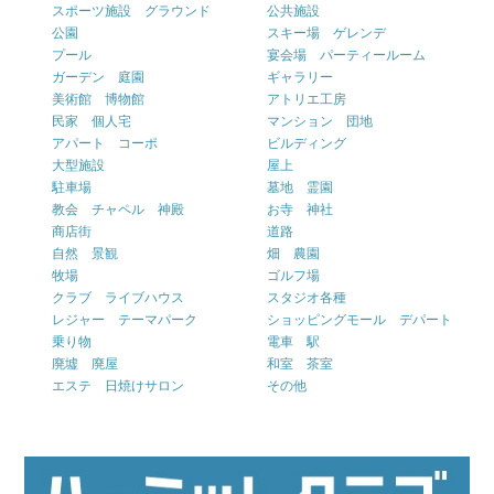
スポーツ施設 グラウンド
公共施設
公園
スキー場 ゲレンデ
プール
宴会場 パーティールーム
ガーデン 庭園
ギャラリー
美術館 博物館
アトリエ工房
民家 個人宅
マンション 団地
アパート コーポ
ビルディング
大型施設
屋上
駐車場
墓地 霊園
教会 チャペル 神殿
お寺 神社
商店街
道路
自然 景観
畑 農園
牧場
ゴルフ場
クラブ ライブハウス
スタジオ各種
レジャー テーマパーク
ショッピングモール デパート
乗り物
電車 駅
廃墟 廃屋
和室 茶室
エステ 日焼けサロン
その他