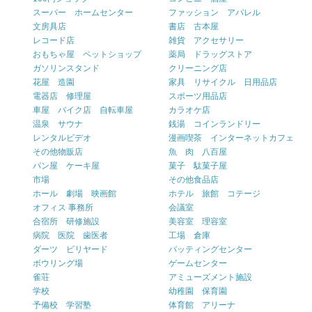
スーパー ホームセンター
ファッション アパレル
文房具店
書店 古本屋
レコード店
雑貨 アクセサリー
おもちゃ屋 ペットショップ
薬局 ドラッグストア
ガソリンスタンド
クリーニング店
花屋 造園
家具 リサイクル 日用品店
電器店 修理屋
スポーツ用品店
車屋 バイク店 自転車屋
カラオケ店
温泉 サウナ
銭湯 コインランドリー
レンタルビデオ
漫画喫茶 インターネットカフェ
その他物販店
魚 肉 八百屋
パン屋 ケーキ屋
菓子 駄菓子屋
市場
その他食品店
ホール 劇場 映画館
ホテル 旅館 コテージ
オフィス 事務所
会議室
合宿所 研修施設
美容室 理容室
病院 医院 歯医者
工場 倉庫
ダーツ ビリヤード
バッティングセンター
ボウリング場
ゲームセンター
雀荘
アミューズメント施設
学校
幼稚園 保育園
予備校 学習塾
体育館 アリーナ