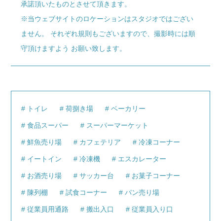
承諾頂いたものとさせて頂きます。
※当ウェブサイトのロケーションはスタジオではござい
ません。 それぞれ規則もございますので、撮影時には順
守頂けますよう お願い致します。
トイレ
荷捌き場
ベーカリー
食品スーパー
スーパーマーケット
鮮魚売り場
カフェテリア
冷凍コーナー
イートイン
冷凍機
エスカレーター
お酒売り場
サッカー台
お菓子コーナー
陳列棚
試食コーナー
パン売り場
従業員用通路
搬出入口
従業員入り口