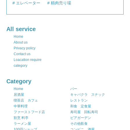
エレベーター
精肉売り場
All service
Home
About us
Privacy policy
Contact us
Loacation require
category
Category
Home
バー
居酒屋
キャバクラ スナック
喫茶店 カフェ
レストラン
中華料理
和食 定食屋
ファーストフード店
寿司屋 回転寿司
割烹 料亭
ビアガーデン
ラーメン屋
その他飲食
100円ショップ
コンビニ 酒屋