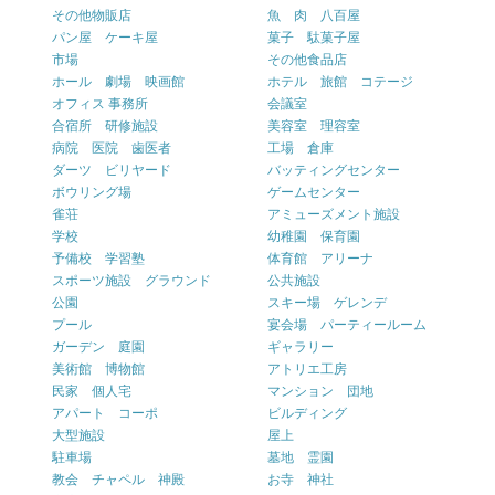
その他物販店
魚 肉 八百屋
パン屋 ケーキ屋
菓子 駄菓子屋
市場
その他食品店
ホール 劇場 映画館
ホテル 旅館 コテージ
オフィス 事務所
会議室
合宿所 研修施設
美容室 理容室
病院 医院 歯医者
工場 倉庫
ダーツ ビリヤード
バッティングセンター
ボウリング場
ゲームセンター
雀荘
アミューズメント施設
学校
幼稚園 保育園
予備校 学習塾
体育館 アリーナ
スポーツ施設 グラウンド
公共施設
公園
スキー場 ゲレンデ
プール
宴会場 パーティールーム
ガーデン 庭園
ギャラリー
美術館 博物館
アトリエ工房
民家 個人宅
マンション 団地
アパート コーポ
ビルディング
大型施設
屋上
駐車場
墓地 霊園
教会 チャペル 神殿
お寺 神社