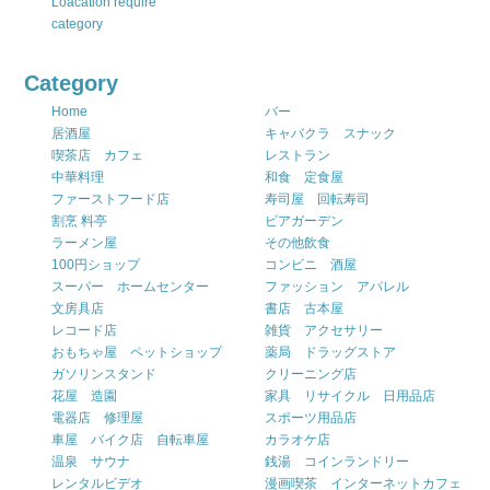
Loacation require
category
Category
Home
バー
居酒屋
キャバクラ スナック
喫茶店 カフェ
レストラン
中華料理
和食 定食屋
ファーストフード店
寿司屋 回転寿司
割烹 料亭
ビアガーデン
ラーメン屋
その他飲食
100円ショップ
コンビニ 酒屋
スーパー ホームセンター
ファッション アパレル
文房具店
書店 古本屋
レコード店
雑貨 アクセサリー
おもちゃ屋 ペットショップ
薬局 ドラッグストア
ガソリンスタンド
クリーニング店
花屋 造園
家具 リサイクル 日用品店
電器店 修理屋
スポーツ用品店
車屋 バイク店 自転車屋
カラオケ店
温泉 サウナ
銭湯 コインランドリー
レンタルビデオ
漫画喫茶 インターネットカフェ