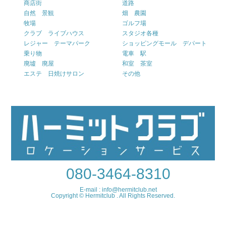
商店街
道路
自然 景観
畑 農園
牧場
ゴルフ場
クラブ ライブハウス
スタジオ各種
レジャー テーマパーク
ショッピングモール デパート
乗り物
電車 駅
廃墟 廃屋
和室 茶室
エステ 日焼けサロン
その他
080-3464-8310
E-mail : info@hermitclub.net
Copyright © Hermitclub . All Rights Reserved.