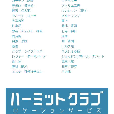
ガーデン 庭園
ギャラリー
美術館 博物館
アトリエ工房
民家 個人宅
マンション 団地
アパート コーポ
ビルディング
大型施設
屋上
駐車場
墓地 霊園
教会 チャペル 神殿
お寺 神社
商店街
道路
自然 景観
畑 農園
牧場
ゴルフ場
クラブ ライブハウス
スタジオ各種
レジャー テーマパーク
ショッピングモール デパート
乗り物
電車 駅
廃墟 廃屋
和室 茶室
エステ 日焼けサロン
その他