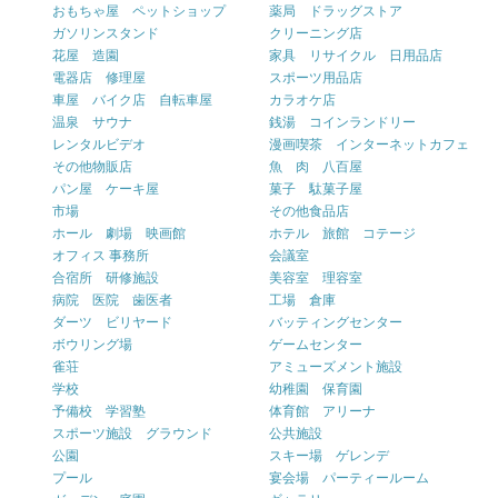
おもちゃ屋 ペットショップ
薬局 ドラッグストア
ガソリンスタンド
クリーニング店
花屋 造園
家具 リサイクル 日用品店
電器店 修理屋
スポーツ用品店
車屋 バイク店 自転車屋
カラオケ店
温泉 サウナ
銭湯 コインランドリー
レンタルビデオ
漫画喫茶 インターネットカフェ
その他物販店
魚 肉 八百屋
パン屋 ケーキ屋
菓子 駄菓子屋
市場
その他食品店
ホール 劇場 映画館
ホテル 旅館 コテージ
オフィス 事務所
会議室
合宿所 研修施設
美容室 理容室
病院 医院 歯医者
工場 倉庫
ダーツ ビリヤード
バッティングセンター
ボウリング場
ゲームセンター
雀荘
アミューズメント施設
学校
幼稚園 保育園
予備校 学習塾
体育館 アリーナ
スポーツ施設 グラウンド
公共施設
公園
スキー場 ゲレンデ
プール
宴会場 パーティールーム