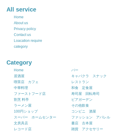
All service
Home
About us
Privacy policy
Contact us
Loacation require
category
Category
Home
バー
居酒屋
キャバクラ スナック
喫茶店 カフェ
レストラン
中華料理
和食 定食屋
ファーストフード店
寿司屋 回転寿司
割烹 料亭
ビアガーデン
ラーメン屋
その他飲食
100円ショップ
コンビニ 酒屋
スーパー ホームセンター
ファッション アパレル
文房具店
書店 古本屋
レコード店
雑貨 アクセサリー