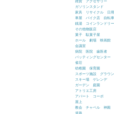
雑貨 アクセサリー
ガソリンスタンド
家具 リサイクル 日
車屋 バイク店 自転
銭湯 コインランドリ
その他物販店
菓子 駄菓子屋
ホール 劇場 映画館
会議室
病院 医院 歯医者
バッティングセンター
雀荘
幼稚園 保育園
スポーツ施設 グラウ
スキー場 ゲレンデ
ガーデン 庭園
アトリエ工房
アパート コーポ
屋上
教会 チャペル 神殿
道路