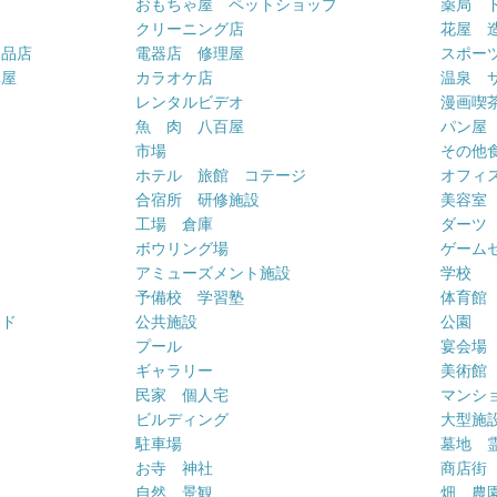
おもちゃ屋 ペットショップ
薬局 
クリーニング店
花屋 
用品店
電器店 修理屋
スポー
車屋
カラオケ店
温泉 
ー
レンタルビデオ
漫画喫
魚 肉 八百屋
パン屋
市場
その他
ホテル 旅館 コテージ
オフィス
合宿所 研修施設
美容室
工場 倉庫
ダーツ
ボウリング場
ゲーム
アミューズメント施設
学校
予備校 学習塾
体育館
ンド
公共施設
公園
プール
宴会場
ギャラリー
美術館
民家 個人宅
マンシ
ビルディング
大型施
駐車場
墓地 
お寺 神社
商店街
自然 景観
畑 農