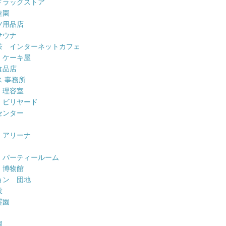
ドラッグストア
造園
ツ用品店
サウナ
茶 インターネットカフェ
 ケーキ屋
食品店
 事務所
 理容室
 ビリヤード
センター
 アリーナ
 パーティールーム
 博物館
ョン 団地
設
霊園
園