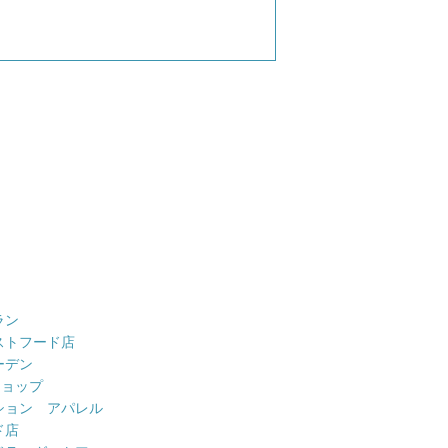
ラン
ストフード店
ーデン
ショップ
ション アパレル
ド店