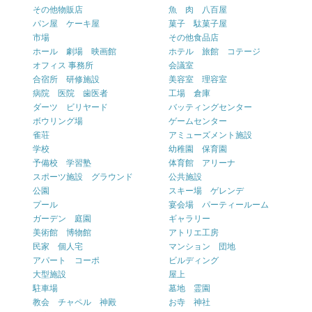
その他物販店
魚 肉 八百屋
パン屋 ケーキ屋
菓子 駄菓子屋
市場
その他食品店
ホール 劇場 映画館
ホテル 旅館 コテージ
オフィス 事務所
会議室
合宿所 研修施設
美容室 理容室
病院 医院 歯医者
工場 倉庫
ダーツ ビリヤード
バッティングセンター
ボウリング場
ゲームセンター
雀荘
アミューズメント施設
学校
幼稚園 保育園
予備校 学習塾
体育館 アリーナ
スポーツ施設 グラウンド
公共施設
公園
スキー場 ゲレンデ
プール
宴会場 パーティールーム
ガーデン 庭園
ギャラリー
美術館 博物館
アトリエ工房
民家 個人宅
マンション 団地
アパート コーポ
ビルディング
大型施設
屋上
駐車場
墓地 霊園
教会 チャペル 神殿
お寺 神社