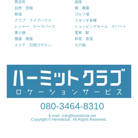
商店街
道路
自然 景観
畑 農園
牧場
ゴルフ場
クラブ ライブハウス
スタジオ各種
レジャー テーマパーク
ショッピングモール デパート
乗り物
電車 駅
廃墟 廃屋
和室 茶室
エステ 日焼けサロン
その他
080-3464-8310
E-mail : info@hermitclub.net
Copyright © Hermitclub . All Rights Reserved.