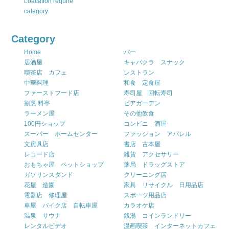
Loacation require
category
Category
Home
バー
居酒屋
キャバクラ スナック
喫茶店 カフェ
レストラン
中華料理
和食 定食屋
ファーストフード店
寿司屋 回転寿司
割烹 料亭
ビアガーデン
ラーメン屋
その他飲食
100円ショップ
コンビニ 酒屋
スーパー ホームセンター
ファッション アパレル
文房具店
書店 古本屋
レコード店
雑貨 アクセサリー
おもちゃ屋 ペットショップ
薬局 ドラッグストア
ガソリンスタンド
クリーニング店
花屋 造園
家具 リサイクル 日用品店
電器店 修理屋
スポーツ用品店
車屋 バイク店 自転車屋
カラオケ店
温泉 サウナ
銭湯 コインランドリー
レンタルビデオ
漫画喫茶 インターネットカフェ