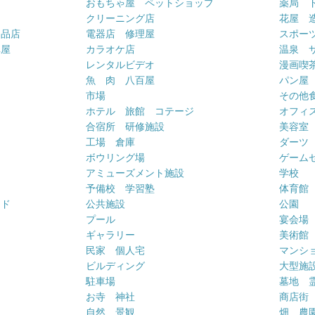
おもちゃ屋 ペットショップ
薬局 
クリーニング店
花屋 
用品店
電器店 修理屋
スポー
車屋
カラオケ店
温泉 
ー
レンタルビデオ
漫画喫
魚 肉 八百屋
パン屋
市場
その他
ホテル 旅館 コテージ
オフィス
合宿所 研修施設
美容室
工場 倉庫
ダーツ
ボウリング場
ゲーム
アミューズメント施設
学校
予備校 学習塾
体育館
ンド
公共施設
公園
プール
宴会場
ギャラリー
美術館
民家 個人宅
マンシ
ビルディング
大型施
駐車場
墓地 
お寺 神社
商店街
自然 景観
畑 農