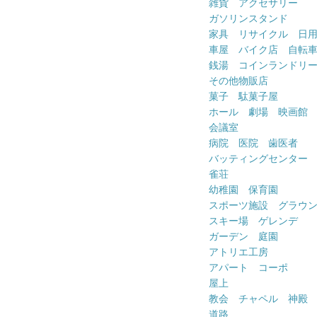
雑貨 アクセサリー
ガソリンスタンド
家具 リサイクル 日
車屋 バイク店 自転
銭湯 コインランドリ
その他物販店
菓子 駄菓子屋
ホール 劇場 映画館
会議室
病院 医院 歯医者
バッティングセンター
雀荘
幼稚園 保育園
スポーツ施設 グラウ
スキー場 ゲレンデ
ガーデン 庭園
アトリエ工房
アパート コーポ
屋上
教会 チャペル 神殿
道路