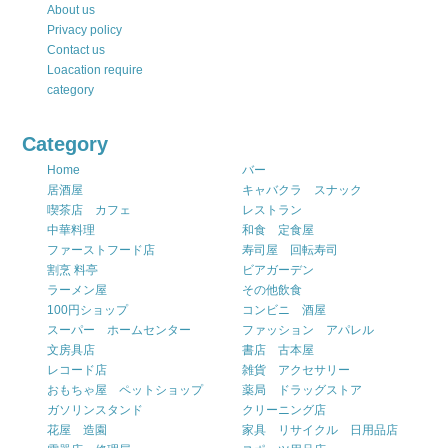
About us
Privacy policy
Contact us
Loacation require
category
Category
Home
バー
居酒屋
キャバクラ スナック
喫茶店 カフェ
レストラン
中華料理
和食 定食屋
ファーストフード店
寿司屋 回転寿司
割烹 料亭
ビアガーデン
ラーメン屋
その他飲食
100円ショップ
コンビニ 酒屋
スーパー ホームセンター
ファッション アパレル
文房具店
書店 古本屋
レコード店
雑貨 アクセサリー
おもちゃ屋 ペットショップ
薬局 ドラッグストア
ガソリンスタンド
クリーニング店
花屋 造園
家具 リサイクル 日用品店