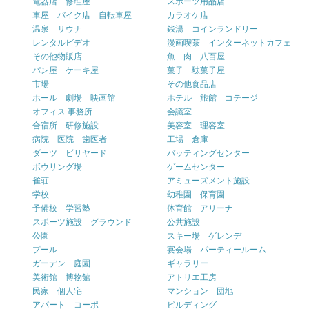
電器店 修理屋
スポーツ用品店
車屋 バイク店 自転車屋
カラオケ店
温泉 サウナ
銭湯 コインランドリー
レンタルビデオ
漫画喫茶 インターネットカフェ
その他物販店
魚 肉 八百屋
パン屋 ケーキ屋
菓子 駄菓子屋
市場
その他食品店
ホール 劇場 映画館
ホテル 旅館 コテージ
オフィス 事務所
会議室
合宿所 研修施設
美容室 理容室
病院 医院 歯医者
工場 倉庫
ダーツ ビリヤード
バッティングセンター
ボウリング場
ゲームセンター
雀荘
アミューズメント施設
学校
幼稚園 保育園
予備校 学習塾
体育館 アリーナ
スポーツ施設 グラウンド
公共施設
公園
スキー場 ゲレンデ
プール
宴会場 パーティールーム
ガーデン 庭園
ギャラリー
美術館 博物館
アトリエ工房
民家 個人宅
マンション 団地
アパート コーポ
ビルディング