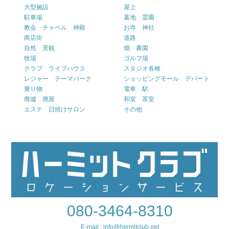
大型施設
屋上
駐車場
墓地 霊園
教会 チャペル 神殿
お寺 神社
商店街
道路
自然 景観
畑 農園
牧場
ゴルフ場
クラブ ライブハウス
スタジオ各種
レジャー テーマパーク
ショッピングモール デパート
乗り物
電車 駅
廃墟 廃屋
和室 茶室
エステ 日焼けサロン
その他
080-3464-8310
E-mail : info@hermitclub.net