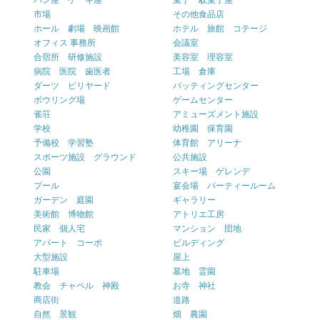
パン屋 ケーキ屋
菓子 駄菓子屋
市場
その他食品店
ホール 劇場 映画館
ホテル 旅館 コテージ
オフィス 事務所
会議室
合宿所 研修施設
美容室 理容室
病院 医院 歯医者
工場 倉庫
ダーツ ビリヤード
バッティングセンター
ボウリング場
ゲームセンター
雀荘
アミューズメント施設
学校
幼稚園 保育園
予備校 学習塾
体育館 アリーナ
スポーツ施設 グラウンド
公共施設
公園
スキー場 ゲレンデ
プール
宴会場 パーティールーム
ガーデン 庭園
ギャラリー
美術館 博物館
アトリエ工房
民家 個人宅
マンション 団地
アパート コーポ
ビルディング
大型施設
屋上
駐車場
墓地 霊園
教会 チャペル 神殿
お寺 神社
商店街
道路
自然 景観
畑 農園