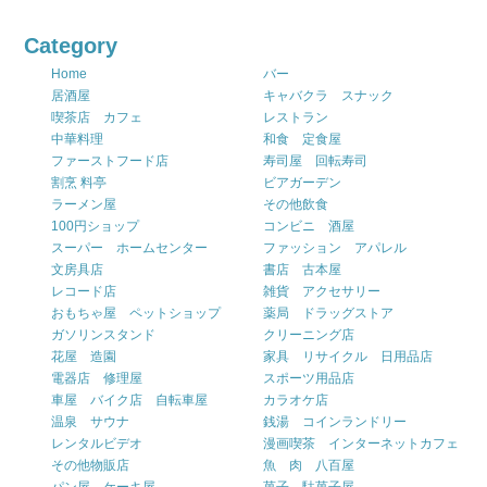
Category
Home
バー
居酒屋
キャバクラ スナック
喫茶店 カフェ
レストラン
中華料理
和食 定食屋
ファーストフード店
寿司屋 回転寿司
割烹 料亭
ビアガーデン
ラーメン屋
その他飲食
100円ショップ
コンビニ 酒屋
スーパー ホームセンター
ファッション アパレル
文房具店
書店 古本屋
レコード店
雑貨 アクセサリー
おもちゃ屋 ペットショップ
薬局 ドラッグストア
ガソリンスタンド
クリーニング店
花屋 造園
家具 リサイクル 日用品店
電器店 修理屋
スポーツ用品店
車屋 バイク店 自転車屋
カラオケ店
温泉 サウナ
銭湯 コインランドリー
レンタルビデオ
漫画喫茶 インターネットカフェ
その他物販店
魚 肉 八百屋