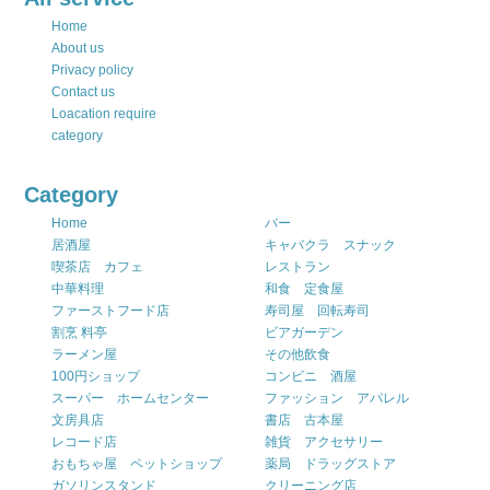
Home
About us
Privacy policy
Contact us
Loacation require
category
Category
Home
バー
居酒屋
キャバクラ スナック
喫茶店 カフェ
レストラン
中華料理
和食 定食屋
ファーストフード店
寿司屋 回転寿司
割烹 料亭
ビアガーデン
ラーメン屋
その他飲食
100円ショップ
コンビニ 酒屋
スーパー ホームセンター
ファッション アパレル
文房具店
書店 古本屋
レコード店
雑貨 アクセサリー
おもちゃ屋 ペットショップ
薬局 ドラッグストア
ガソリンスタンド
クリーニング店