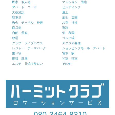
民家 個人宅
マンション 団地
アパート コーポ
ビルディング
大型施設
屋上
駐車場
墓地 霊園
教会 チャペル 神殿
お寺 神社
商店街
道路
自然 景観
畑 農園
牧場
ゴルフ場
クラブ ライブハウス
スタジオ各種
レジャー テーマパーク
ショッピングモール デパート
乗り物
電車 駅
廃墟 廃屋
和室 茶室
エステ 日焼けサロン
その他
080-3464-8310