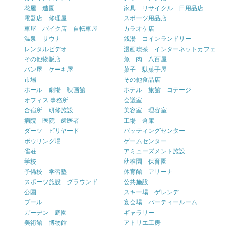
花屋 造園
家具 リサイクル 日用品店
電器店 修理屋
スポーツ用品店
車屋 バイク店 自転車屋
カラオケ店
温泉 サウナ
銭湯 コインランドリー
レンタルビデオ
漫画喫茶 インターネットカフェ
その他物販店
魚 肉 八百屋
パン屋 ケーキ屋
菓子 駄菓子屋
市場
その他食品店
ホール 劇場 映画館
ホテル 旅館 コテージ
オフィス 事務所
会議室
合宿所 研修施設
美容室 理容室
病院 医院 歯医者
工場 倉庫
ダーツ ビリヤード
バッティングセンター
ボウリング場
ゲームセンター
雀荘
アミューズメント施設
学校
幼稚園 保育園
予備校 学習塾
体育館 アリーナ
スポーツ施設 グラウンド
公共施設
公園
スキー場 ゲレンデ
プール
宴会場 パーティールーム
ガーデン 庭園
ギャラリー
美術館 博物館
アトリエ工房