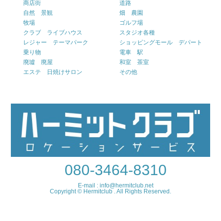
商店街
道路
自然 景観
畑 農園
牧場
ゴルフ場
クラブ ライブハウス
スタジオ各種
レジャー テーマパーク
ショッピングモール デパート
乗り物
電車 駅
廃墟 廃屋
和室 茶室
エステ 日焼けサロン
その他
080-3464-8310
E-mail : info@hermitclub.net
Copyright © Hermitclub . All Rights Reserved.