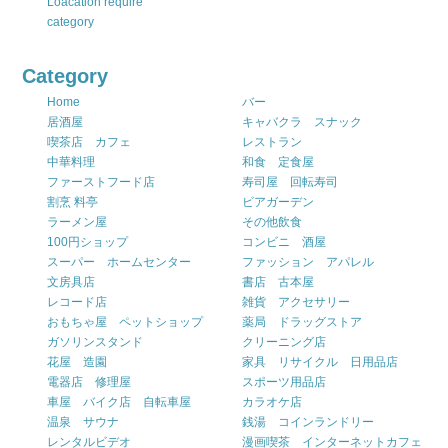
Loacation require
category
Category
Home
バー
居酒屋
キャバクラ スナック
喫茶店 カフェ
レストラン
中華料理
和食 定食屋
ファーストフード店
寿司屋 回転寿司
割烹 料亭
ビアガーデン
ラーメン屋
その他飲食
100円ショップ
コンビニ 酒屋
スーパー ホームセンター
ファッション アパレル
文房具店
書店 古本屋
レコード店
雑貨 アクセサリー
おもちゃ屋 ペットショップ
薬局 ドラッグストア
ガソリンスタンド
クリーニング店
花屋 造園
家具 リサイクル 日用品店
電器店 修理屋
スポーツ用品店
車屋 バイク店 自転車屋
カラオケ店
温泉 サウナ
銭湯 コインランドリー
レンタルビデオ
漫画喫茶 インターネットカフェ