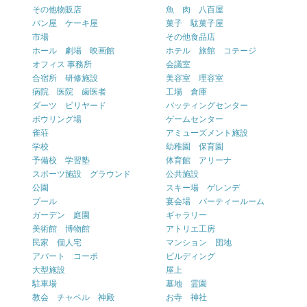
その他物販店
魚 肉 八百屋
パン屋 ケーキ屋
菓子 駄菓子屋
市場
その他食品店
ホール 劇場 映画館
ホテル 旅館 コテージ
オフィス 事務所
会議室
合宿所 研修施設
美容室 理容室
病院 医院 歯医者
工場 倉庫
ダーツ ビリヤード
バッティングセンター
ボウリング場
ゲームセンター
雀荘
アミューズメント施設
学校
幼稚園 保育園
予備校 学習塾
体育館 アリーナ
スポーツ施設 グラウンド
公共施設
公園
スキー場 ゲレンデ
プール
宴会場 パーティールーム
ガーデン 庭園
ギャラリー
美術館 博物館
アトリエ工房
民家 個人宅
マンション 団地
アパート コーポ
ビルディング
大型施設
屋上
駐車場
墓地 霊園
教会 チャペル 神殿
お寺 神社