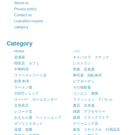
About us
Privacy policy
Contact us
Loacation require
category
Category
Home
バー
居酒屋
キャバクラ スナック
喫茶店 カフェ
レストラン
中華料理
和食 定食屋
ファーストフード店
寿司屋 回転寿司
割烹 料亭
ビアガーデン
ラーメン屋
その他飲食
100円ショップ
コンビニ 酒屋
スーパー ホームセンター
ファッション アパレル
文房具店
書店 古本屋
レコード店
雑貨 アクセサリー
おもちゃ屋 ペットショップ
薬局 ドラッグストア
ガソリンスタンド
クリーニング店
花屋 造園
家具 リサイクル 日用品店