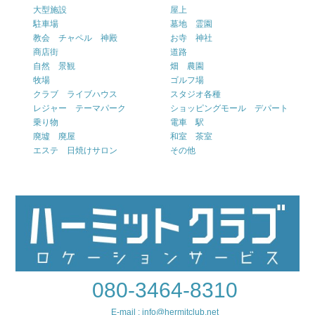
大型施設
屋上
駐車場
墓地 霊園
教会 チャペル 神殿
お寺 神社
商店街
道路
自然 景観
畑 農園
牧場
ゴルフ場
クラブ ライブハウス
スタジオ各種
レジャー テーマパーク
ショッピングモール デパート
乗り物
電車 駅
廃墟 廃屋
和室 茶室
エステ 日焼けサロン
その他
080-3464-8310
E-mail : info@hermitclub.net