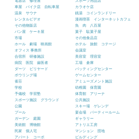
電器店 修理屋
スポーツ用品店
車屋 バイク店 自転車屋
カラオケ店
温泉 サウナ
銭湯 コインランドリー
レンタルビデオ
漫画喫茶 インターネットカフェ
その他物販店
魚 肉 八百屋
パン屋 ケーキ屋
菓子 駄菓子屋
市場
その他食品店
ホール 劇場 映画館
ホテル 旅館 コテージ
オフィス 事務所
会議室
合宿所 研修施設
美容室 理容室
病院 医院 歯医者
工場 倉庫
ダーツ ビリヤード
バッティングセンター
ボウリング場
ゲームセンター
雀荘
アミューズメント施設
学校
幼稚園 保育園
予備校 学習塾
体育館 アリーナ
スポーツ施設 グラウンド
公共施設
公園
スキー場 ゲレンデ
プール
宴会場 パーティールーム
ガーデン 庭園
ギャラリー
美術館 博物館
アトリエ工房
民家 個人宅
マンション 団地
アパート コーポ
ビルディング