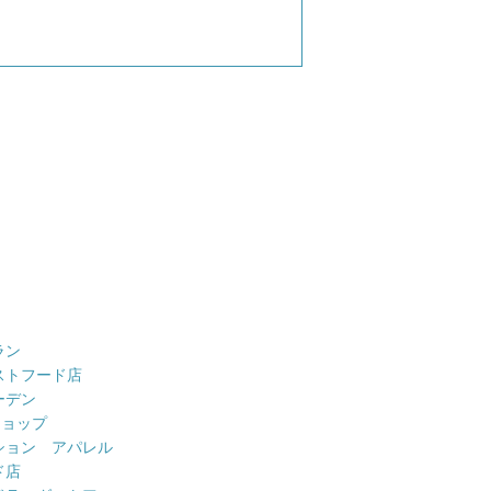
ラン
ストフード店
ーデン
ショップ
ション アパレル
ド店