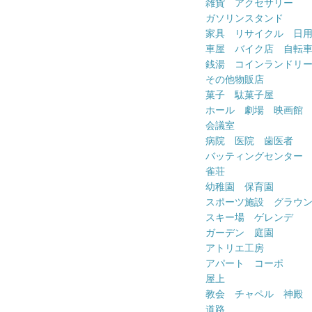
雑貨 アクセサリー
ガソリンスタンド
家具 リサイクル 日
車屋 バイク店 自転
銭湯 コインランドリ
その他物販店
菓子 駄菓子屋
ホール 劇場 映画館
会議室
病院 医院 歯医者
バッティングセンター
雀荘
幼稚園 保育園
スポーツ施設 グラウ
スキー場 ゲレンデ
ガーデン 庭園
アトリエ工房
アパート コーポ
屋上
教会 チャペル 神殿
道路