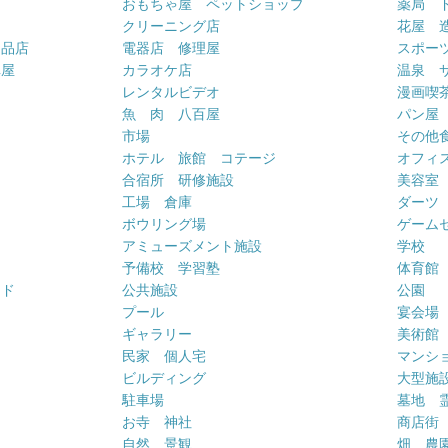
おもちゃ屋 ペットショップ
薬局 
クリーニング店
花屋 
用品店
電器店 修理屋
スポー
車屋
カラオケ店
温泉 
ー
レンタルビデオ
漫画喫
魚 肉 八百屋
パン屋
市場
その他
ホテル 旅館 コテージ
オフィス
合宿所 研修施設
美容室
工場 倉庫
ダーツ
ボウリング場
ゲーム
アミューズメント施設
学校
予備校 学習塾
体育館
ンド
公共施設
公園
プール
宴会場
ギャラリー
美術館
民家 個人宅
マンシ
ビルディング
大型施
駐車場
墓地 
お寺 神社
商店街
自然 景観
畑 農