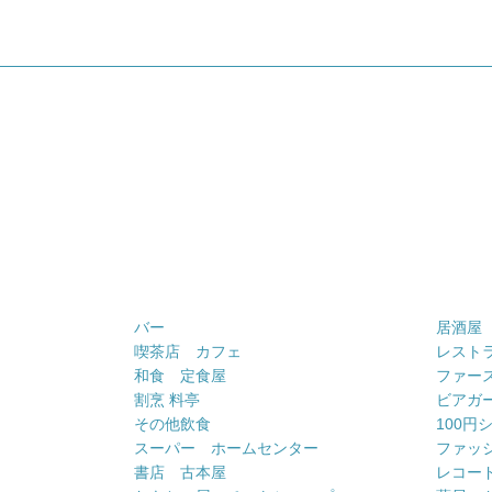
バー
居酒屋
喫茶店 カフェ
レスト
和食 定食屋
ファー
割烹 料亭
ビアガ
その他飲食
100円
スーパー ホームセンター
ファッ
書店 古本屋
レコー