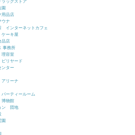
ドラッグストア
造園
ツ用品店
サウナ
茶 インターネットカフェ
 ケーキ屋
食品店
 事務所
 理容室
 ビリヤード
センター
 アリーナ
 パーティールーム
 博物館
ョン 団地
設
霊園
園