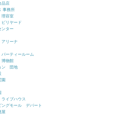
食品店
 事務所
 理容室
 ビリヤード
センター
 アリーナ
 パーティールーム
 博物館
ョン 団地
設
霊園
園
 ライブハウス
ピングモール デパート
廃屋