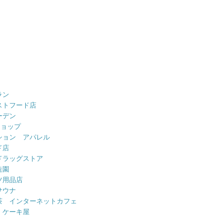
ラン
ストフード店
ーデン
ショップ
ション アパレル
ド店
ドラッグストア
造園
ツ用品店
サウナ
茶 インターネットカフェ
 ケーキ屋