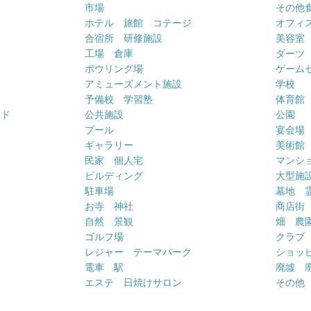
市場
その他
ホテル 旅館 コテージ
オフィス
合宿所 研修施設
美容室
工場 倉庫
ダーツ
ボウリング場
ゲーム
アミューズメント施設
学校
予備校 学習塾
体育館
ンド
公共施設
公園
プール
宴会場
ギャラリー
美術館
民家 個人宅
マンシ
ビルディング
大型施
駐車場
墓地 
お寺 神社
商店街
自然 景観
畑 農
ゴルフ場
クラブ
レジャー テーマパーク
ショッ
電車 駅
廃墟 
エステ 日焼けサロン
その他