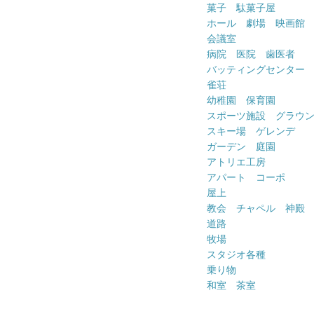
菓子 駄菓子屋
ホール 劇場 映画館
会議室
病院 医院 歯医者
バッティングセンター
雀荘
幼稚園 保育園
スポーツ施設 グラウ
スキー場 ゲレンデ
ガーデン 庭園
アトリエ工房
アパート コーポ
屋上
教会 チャペル 神殿
道路
牧場
スタジオ各種
乗り物
和室 茶室