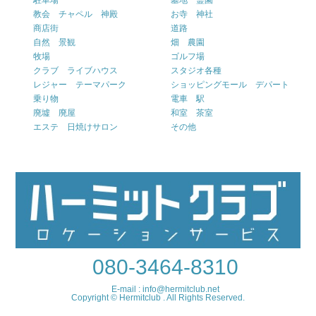
駐車場
墓地 霊園
教会 チャペル 神殿
お寺 神社
商店街
道路
自然 景観
畑 農園
牧場
ゴルフ場
クラブ ライブハウス
スタジオ各種
レジャー テーマパーク
ショッピングモール デパート
乗り物
電車 駅
廃墟 廃屋
和室 茶室
エステ 日焼けサロン
その他
080-3464-8310
E-mail : info@hermitclub.net
Copyright © Hermitclub . All Rights Reserved.