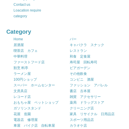
Contact us
Loacation require
category
Category
Home
バー
居酒屋
キャバクラ スナック
喫茶店 カフェ
レストラン
中華料理
和食 定食屋
ファーストフード店
寿司屋 回転寿司
割烹 料亭
ビアガーデン
ラーメン屋
その他飲食
100円ショップ
コンビニ 酒屋
スーパー ホームセンター
ファッション アパレル
文房具店
書店 古本屋
レコード店
雑貨 アクセサリー
おもちゃ屋 ペットショップ
薬局 ドラッグストア
ガソリンスタンド
クリーニング店
花屋 造園
家具 リサイクル 日用品店
電器店 修理屋
スポーツ用品店
車屋 バイク店 自転車屋
カラオケ店