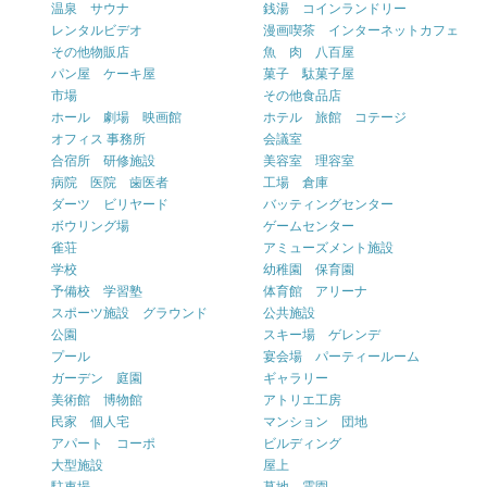
温泉 サウナ
銭湯 コインランドリー
レンタルビデオ
漫画喫茶 インターネットカフェ
その他物販店
魚 肉 八百屋
パン屋 ケーキ屋
菓子 駄菓子屋
市場
その他食品店
ホール 劇場 映画館
ホテル 旅館 コテージ
オフィス 事務所
会議室
合宿所 研修施設
美容室 理容室
病院 医院 歯医者
工場 倉庫
ダーツ ビリヤード
バッティングセンター
ボウリング場
ゲームセンター
雀荘
アミューズメント施設
学校
幼稚園 保育園
予備校 学習塾
体育館 アリーナ
スポーツ施設 グラウンド
公共施設
公園
スキー場 ゲレンデ
プール
宴会場 パーティールーム
ガーデン 庭園
ギャラリー
美術館 博物館
アトリエ工房
民家 個人宅
マンション 団地
アパート コーポ
ビルディング
大型施設
屋上