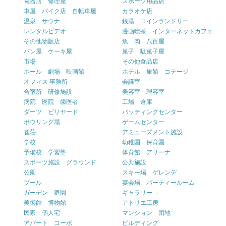
電器店 修理屋
スポーツ用品店
車屋 バイク店 自転車屋
カラオケ店
温泉 サウナ
銭湯 コインランドリー
レンタルビデオ
漫画喫茶 インターネットカフェ
その他物販店
魚 肉 八百屋
パン屋 ケーキ屋
菓子 駄菓子屋
市場
その他食品店
ホール 劇場 映画館
ホテル 旅館 コテージ
オフィス 事務所
会議室
合宿所 研修施設
美容室 理容室
病院 医院 歯医者
工場 倉庫
ダーツ ビリヤード
バッティングセンター
ボウリング場
ゲームセンター
雀荘
アミューズメント施設
学校
幼稚園 保育園
予備校 学習塾
体育館 アリーナ
スポーツ施設 グラウンド
公共施設
公園
スキー場 ゲレンデ
プール
宴会場 パーティールーム
ガーデン 庭園
ギャラリー
美術館 博物館
アトリエ工房
民家 個人宅
マンション 団地
アパート コーポ
ビルディング