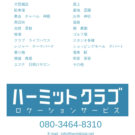
大型施設
屋上
駐車場
墓地 霊園
教会 チャペル 神殿
お寺 神社
商店街
道路
自然 景観
畑 農園
牧場
ゴルフ場
クラブ ライブハウス
スタジオ各種
レジャー テーマパーク
ショッピングモール デパート
乗り物
電車 駅
廃墟 廃屋
和室 茶室
エステ 日焼けサロン
その他
080-3464-8310
E-mail : info@hermitclub.net