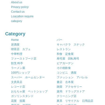
About us
Privacy policy
Contact us
Loacation require
category
Category
Home
バー
居酒屋
キャバクラ スナック
喫茶店 カフェ
レストラン
中華料理
和食 定食屋
ファーストフード店
寿司屋 回転寿司
割烹 料亭
ビアガーデン
ラーメン屋
その他飲食
100円ショップ
コンビニ 酒屋
スーパー ホームセンター
ファッション アパレル
文房具店
書店 古本屋
レコード店
雑貨 アクセサリー
おもちゃ屋 ペットショップ
薬局 ドラッグストア
ガソリンスタンド
クリーニング店
花屋 造園
家具 リサイクル 日用品店