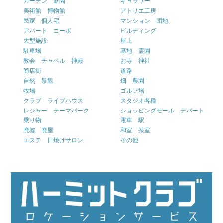
ガーデン 庭園
ギャラリー
美術館 博物館
アトリエ工房
民家 個人宅
マンション 団地
アパート コーポ
ビルディング
大型施設
屋上
駐車場
墓地 霊園
教会 チャペル 神殿
お寺 神社
商店街
道路
自然 景観
畑 農園
牧場
ゴルフ場
クラブ ライブハウス
スタジオ各種
レジャー テーマパーク
ショッピングモール デパート
乗り物
電車 駅
廃墟 廃屋
和室 茶室
エステ 日焼けサロン
その他