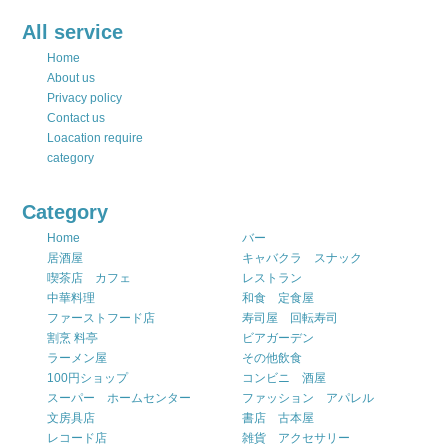
All service
Home
About us
Privacy policy
Contact us
Loacation require
category
Category
Home
バー
居酒屋
キャバクラ スナック
喫茶店 カフェ
レストラン
中華料理
和食 定食屋
ファーストフード店
寿司屋 回転寿司
割烹 料亭
ビアガーデン
ラーメン屋
その他飲食
100円ショップ
コンビニ 酒屋
スーパー ホームセンター
ファッション アパレル
文房具店
書店 古本屋
レコード店
雑貨 アクセサリー