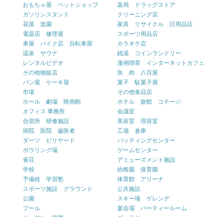
おもちゃ屋 ペットショップ
薬局 ドラッグストア
ガソリンスタンド
クリーニング店
花屋 造園
家具 リサイクル 日用品店
電器店 修理屋
スポーツ用品店
車屋 バイク店 自転車屋
カラオケ店
温泉 サウナ
銭湯 コインランドリー
レンタルビデオ
漫画喫茶 インターネットカフェ
その他物販店
魚 肉 八百屋
パン屋 ケーキ屋
菓子 駄菓子屋
市場
その他食品店
ホール 劇場 映画館
ホテル 旅館 コテージ
オフィス 事務所
会議室
合宿所 研修施設
美容室 理容室
病院 医院 歯医者
工場 倉庫
ダーツ ビリヤード
バッティングセンター
ボウリング場
ゲームセンター
雀荘
アミューズメント施設
学校
幼稚園 保育園
予備校 学習塾
体育館 アリーナ
スポーツ施設 グラウンド
公共施設
公園
スキー場 ゲレンデ
プール
宴会場 パーティールーム