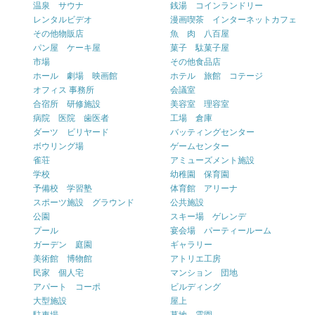
温泉 サウナ
銭湯 コインランドリー
レンタルビデオ
漫画喫茶 インターネットカフェ
その他物販店
魚 肉 八百屋
パン屋 ケーキ屋
菓子 駄菓子屋
市場
その他食品店
ホール 劇場 映画館
ホテル 旅館 コテージ
オフィス 事務所
会議室
合宿所 研修施設
美容室 理容室
病院 医院 歯医者
工場 倉庫
ダーツ ビリヤード
バッティングセンター
ボウリング場
ゲームセンター
雀荘
アミューズメント施設
学校
幼稚園 保育園
予備校 学習塾
体育館 アリーナ
スポーツ施設 グラウンド
公共施設
公園
スキー場 ゲレンデ
プール
宴会場 パーティールーム
ガーデン 庭園
ギャラリー
美術館 博物館
アトリエ工房
民家 個人宅
マンション 団地
アパート コーポ
ビルディング
大型施設
屋上