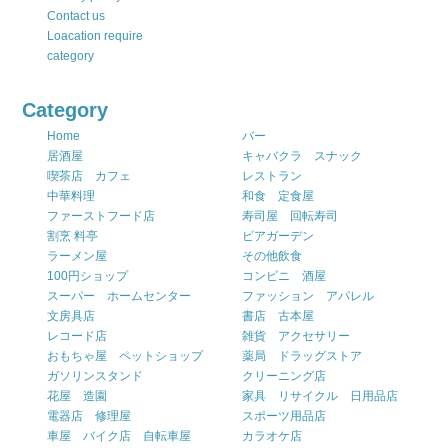
Contact us
Loacation require
category
Category
Home
バー
居酒屋
キャバクラ スナック
喫茶店 カフェ
レストラン
中華料理
和食 定食屋
ファーストフード店
寿司屋 回転寿司
割烹 料亭
ビアガーデン
ラーメン屋
その他飲食
100円ショップ
コンビニ 酒屋
スーパー ホームセンター
ファッション アパレル
文房具店
書店 古本屋
レコード店
雑貨 アクセサリー
おもちゃ屋 ペットショップ
薬局 ドラッグストア
ガソリンスタンド
クリーニング店
花屋 造園
家具 リサイクル 日用品店
電器店 修理屋
スポーツ用品店
車屋 バイク店 自転車屋
カラオケ店