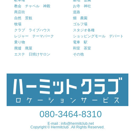
駐車場
墓地 霊園
教会 チャペル 神殿
お寺 神社
商店街
道路
自然 景観
畑 農園
牧場
ゴルフ場
クラブ ライブハウス
スタジオ各種
レジャー テーマパーク
ショッピングモール デパート
乗り物
電車 駅
廃墟 廃屋
和室 茶室
エステ 日焼けサロン
その他
080-3464-8310
E-mail : info@hermitclub.net
Copyright © Hermitclub . All Rights Reserved.