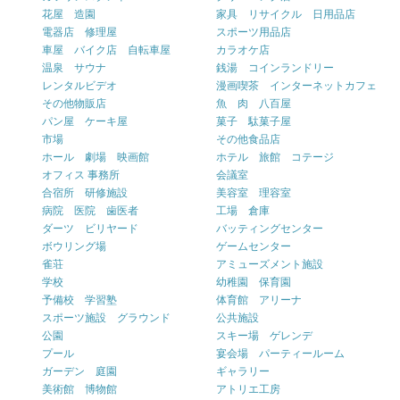
花屋 造園
家具 リサイクル 日用品店
電器店 修理屋
スポーツ用品店
車屋 バイク店 自転車屋
カラオケ店
温泉 サウナ
銭湯 コインランドリー
レンタルビデオ
漫画喫茶 インターネットカフェ
その他物販店
魚 肉 八百屋
パン屋 ケーキ屋
菓子 駄菓子屋
市場
その他食品店
ホール 劇場 映画館
ホテル 旅館 コテージ
オフィス 事務所
会議室
合宿所 研修施設
美容室 理容室
病院 医院 歯医者
工場 倉庫
ダーツ ビリヤード
バッティングセンター
ボウリング場
ゲームセンター
雀荘
アミューズメント施設
学校
幼稚園 保育園
予備校 学習塾
体育館 アリーナ
スポーツ施設 グラウンド
公共施設
公園
スキー場 ゲレンデ
プール
宴会場 パーティールーム
ガーデン 庭園
ギャラリー
美術館 博物館
アトリエ工房