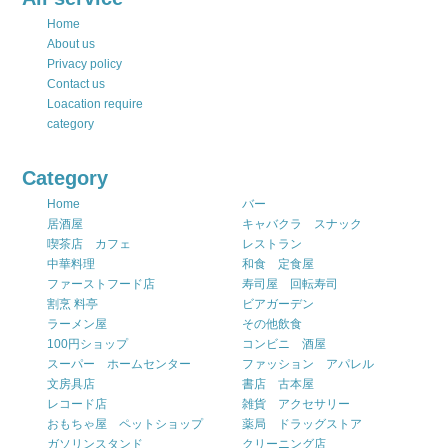
Home
About us
Privacy policy
Contact us
Loacation require
category
Category
Home
バー
居酒屋
キャバクラ スナック
喫茶店 カフェ
レストラン
中華料理
和食 定食屋
ファーストフード店
寿司屋 回転寿司
割烹 料亭
ビアガーデン
ラーメン屋
その他飲食
100円ショップ
コンビニ 酒屋
スーパー ホームセンター
ファッション アパレル
文房具店
書店 古本屋
レコード店
雑貨 アクセサリー
おもちゃ屋 ペットショップ
薬局 ドラッグストア
ガソリンスタンド
クリーニング店