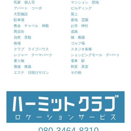
民家 個人宅
マンション 団地
アパート コーポ
ビルディング
大型施設
屋上
駐車場
墓地 霊園
教会 チャペル 神殿
お寺 神社
商店街
道路
自然 景観
畑 農園
牧場
ゴルフ場
クラブ ライブハウス
スタジオ各種
レジャー テーマパーク
ショッピングモール デパート
乗り物
電車 駅
廃墟 廃屋
和室 茶室
エステ 日焼けサロン
その他
080-3464-8310