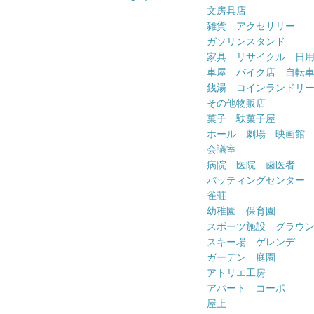
文房具店
雑貨 アクセサリー
ガソリンスタンド
家具 リサイクル 日
車屋 バイク店 自転
銭湯 コインランドリ
その他物販店
菓子 駄菓子屋
ホール 劇場 映画館
会議室
病院 医院 歯医者
バッティングセンター
雀荘
幼稚園 保育園
スポーツ施設 グラウ
スキー場 ゲレンデ
ガーデン 庭園
アトリエ工房
アパート コーポ
屋上