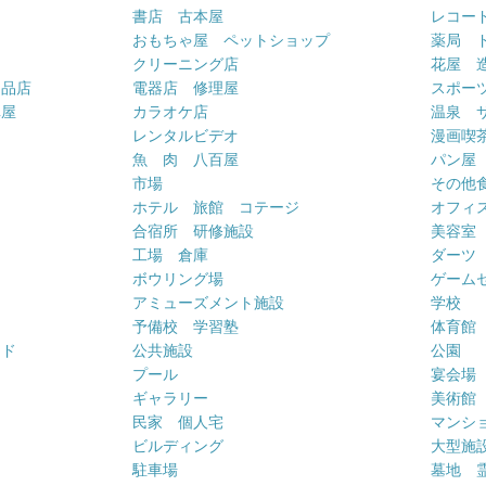
書店 古本屋
レコー
おもちゃ屋 ペットショップ
薬局 
クリーニング店
花屋 
用品店
電器店 修理屋
スポー
車屋
カラオケ店
温泉 
ー
レンタルビデオ
漫画喫
魚 肉 八百屋
パン屋
市場
その他
ホテル 旅館 コテージ
オフィス
合宿所 研修施設
美容室
工場 倉庫
ダーツ
ボウリング場
ゲーム
アミューズメント施設
学校
予備校 学習塾
体育館
ンド
公共施設
公園
プール
宴会場
ギャラリー
美術館
民家 個人宅
マンシ
ビルディング
大型施
駐車場
墓地 