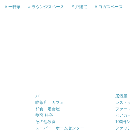
一軒家
ラウンジスペース
戸建て
ヨガスペース
バー
居酒屋
喫茶店 カフェ
レスト
和食 定食屋
ファー
割烹 料亭
ビアガ
その他飲食
100円
スーパー ホームセンター
ファッ