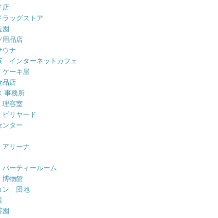
ド店
ドラッグストア
造園
ツ用品店
サウナ
茶 インターネットカフェ
 ケーキ屋
食品店
 事務所
 理容室
 ビリヤード
センター
 アリーナ
 パーティールーム
 博物館
ョン 団地
設
霊園