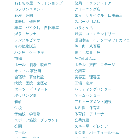
おもちゃ屋 ペットショップ
薬局 ドラッグストア
ガソリンスタンド
クリーニング店
花屋 造園
家具 リサイクル 日用品店
電器店 修理屋
スポーツ用品店
車屋 バイク店 自転車屋
カラオケ店
温泉 サウナ
銭湯 コインランドリー
レンタルビデオ
漫画喫茶 インターネットカフェ
その他物販店
魚 肉 八百屋
パン屋 ケーキ屋
菓子 駄菓子屋
市場
その他食品店
ホール 劇場 映画館
ホテル 旅館 コテージ
オフィス 事務所
会議室
合宿所 研修施設
美容室 理容室
病院 医院 歯医者
工場 倉庫
ダーツ ビリヤード
バッティングセンター
ボウリング場
ゲームセンター
雀荘
アミューズメント施設
学校
幼稚園 保育園
予備校 学習塾
体育館 アリーナ
スポーツ施設 グラウンド
公共施設
公園
スキー場 ゲレンデ
プール
宴会場 パーティールーム