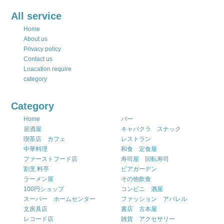
All service
Home
About us
Privacy policy
Contact us
Loacation require
category
Category
Home
バー
居酒屋
キャバクラ スナック
喫茶店 カフェ
レストラン
中華料理
和食 定食屋
ファーストフード店
寿司屋 回転寿司
割烹 料亭
ビアガーデン
ラーメン屋
その他飲食
100円ショップ
コンビニ 酒屋
スーパー ホームセンター
ファッション アパレル
文房具店
書店 古本屋
レコード店
雑貨 アクセサリー