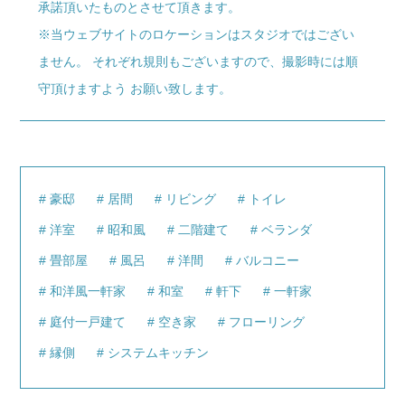
承諾頂いたものとさせて頂きます。
※当ウェブサイトのロケーションはスタジオではござい
ません。 それぞれ規則もございますので、撮影時には順
守頂けますよう お願い致します。
豪邸
居間
リビング
トイレ
洋室
昭和風
二階建て
ベランダ
畳部屋
風呂
洋間
バルコニー
和洋風一軒家
和室
軒下
一軒家
庭付一戸建て
空き家
フローリング
縁側
システムキッチン