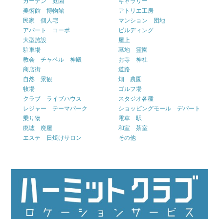
ガーデン 庭園
ギャラリー
美術館 博物館
アトリエ工房
民家 個人宅
マンション 団地
アパート コーポ
ビルディング
大型施設
屋上
駐車場
墓地 霊園
教会 チャペル 神殿
お寺 神社
商店街
道路
自然 景観
畑 農園
牧場
ゴルフ場
クラブ ライブハウス
スタジオ各種
レジャー テーマパーク
ショッピングモール デパート
乗り物
電車 駅
廃墟 廃屋
和室 茶室
エステ 日焼けサロン
その他