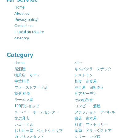
Home
About us
Privacy policy
Contact us
Loacation require
category
Category
Home
バー
居酒屋
キャバクラ スナック
喫茶店 カフェ
レストラン
中華料理
和食 定食屋
ファーストフード店
寿司屋 回転寿司
割烹 料亭
ビアガーデン
ラーメン屋
その他飲食
100円ショップ
コンビニ 酒屋
スーパー ホームセンター
ファッション アパレル
文房具店
書店 古本屋
レコード店
雑貨 アクセサリー
おもちゃ屋 ペットショップ
薬局 ドラッグストア
ガソリンスタンド
クリーニング店