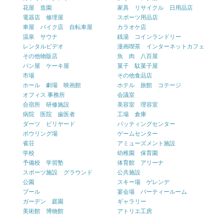
花屋 造園
家具 リサイクル 日用品店
電器店 修理屋
スポーツ用品店
車屋 バイク店 自転車屋
カラオケ店
温泉 サウナ
銭湯 コインランドリー
レンタルビデオ
漫画喫茶 インターネットカフェ
その他物販店
魚 肉 八百屋
パン屋 ケーキ屋
菓子 駄菓子屋
市場
その他食品店
ホール 劇場 映画館
ホテル 旅館 コテージ
オフィス 事務所
会議室
合宿所 研修施設
美容室 理容室
病院 医院 歯医者
工場 倉庫
ダーツ ビリヤード
バッティングセンター
ボウリング場
ゲームセンター
雀荘
アミューズメント施設
学校
幼稚園 保育園
予備校 学習塾
体育館 アリーナ
スポーツ施設 グラウンド
公共施設
公園
スキー場 ゲレンデ
プール
宴会場 パーティールーム
ガーデン 庭園
ギャラリー
美術館 博物館
アトリエ工房