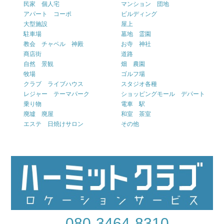
民家 個人宅
マンション 団地
アパート コーポ
ビルディング
大型施設
屋上
駐車場
墓地 霊園
教会 チャペル 神殿
お寺 神社
商店街
道路
自然 景観
畑 農園
牧場
ゴルフ場
クラブ ライブハウス
スタジオ各種
レジャー テーマパーク
ショッピングモール デパート
乗り物
電車 駅
廃墟 廃屋
和室 茶室
エステ 日焼けサロン
その他
080-3464-8310