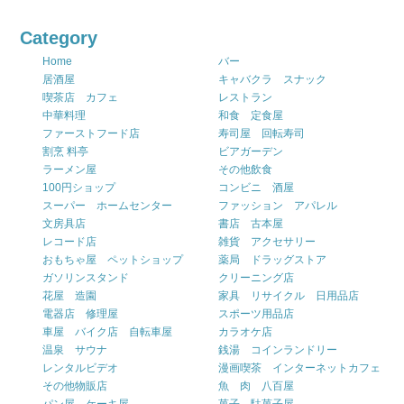
Category
Home
バー
居酒屋
キャバクラ スナック
喫茶店 カフェ
レストラン
中華料理
和食 定食屋
ファーストフード店
寿司屋 回転寿司
割烹 料亭
ビアガーデン
ラーメン屋
その他飲食
100円ショップ
コンビニ 酒屋
スーパー ホームセンター
ファッション アパレル
文房具店
書店 古本屋
レコード店
雑貨 アクセサリー
おもちゃ屋 ペットショップ
薬局 ドラッグストア
ガソリンスタンド
クリーニング店
花屋 造園
家具 リサイクル 日用品店
電器店 修理屋
スポーツ用品店
車屋 バイク店 自転車屋
カラオケ店
温泉 サウナ
銭湯 コインランドリー
レンタルビデオ
漫画喫茶 インターネットカフェ
その他物販店
魚 肉 八百屋