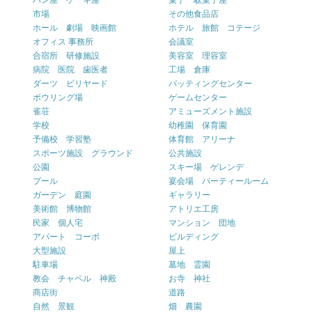
パン屋 ケーキ屋
菓子 駄菓子屋
市場
その他食品店
ホール 劇場 映画館
ホテル 旅館 コテージ
オフィス 事務所
会議室
合宿所 研修施設
美容室 理容室
病院 医院 歯医者
工場 倉庫
ダーツ ビリヤード
バッティングセンター
ボウリング場
ゲームセンター
雀荘
アミューズメント施設
学校
幼稚園 保育園
予備校 学習塾
体育館 アリーナ
スポーツ施設 グラウンド
公共施設
公園
スキー場 ゲレンデ
プール
宴会場 パーティールーム
ガーデン 庭園
ギャラリー
美術館 博物館
アトリエ工房
民家 個人宅
マンション 団地
アパート コーポ
ビルディング
大型施設
屋上
駐車場
墓地 霊園
教会 チャペル 神殿
お寺 神社
商店街
道路
自然 景観
畑 農園