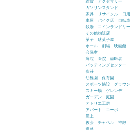
雑貨 アクセサリー
ガソリンスタンド
家具 リサイクル 日
車屋 バイク店 自転
銭湯 コインランドリ
その他物販店
菓子 駄菓子屋
ホール 劇場 映画館
会議室
病院 医院 歯医者
バッティングセンター
雀荘
幼稚園 保育園
スポーツ施設 グラウ
スキー場 ゲレンデ
ガーデン 庭園
アトリエ工房
アパート コーポ
屋上
教会 チャペル 神殿
道路