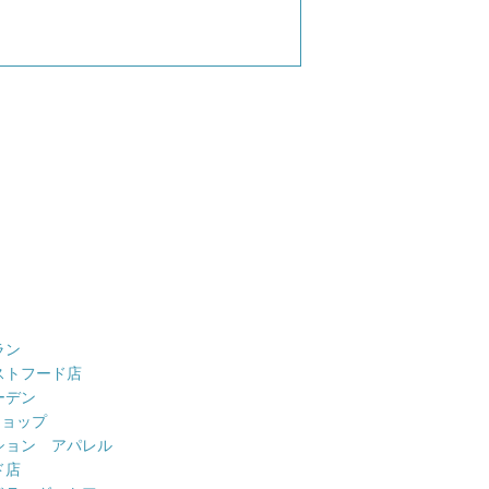
ラン
ストフード店
ーデン
ショップ
ション アパレル
ド店