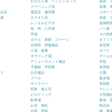
おもちゃ屋 ペットショップ
薬局 
クリーニング店
花屋 
用品店
電器店 修理屋
スポー
車屋
カラオケ店
温泉 
ー
レンタルビデオ
漫画喫
魚 肉 八百屋
パン屋
市場
その他
ホテル 旅館 コテージ
オフィス
合宿所 研修施設
美容室
工場 倉庫
ダーツ
ボウリング場
ゲーム
アミューズメント施設
学校
予備校 学習塾
体育館
ンド
公共施設
公園
プール
宴会場
ギャラリー
美術館
民家 個人宅
マンシ
ビルディング
大型施
駐車場
墓地 
お寺 神社
商店街
自然 景観
畑 農