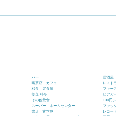
バー
居酒屋
喫茶店 カフェ
レスト
和食 定食屋
ファー
割烹 料亭
ビアガ
その他飲食
100円
スーパー ホームセンター
ファッ
書店 古本屋
レコー