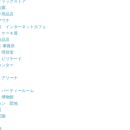
ドラッグストア
造園
ツ用品店
サウナ
茶 インターネットカフェ
 ケーキ屋
食品店
 事務所
 理容室
 ビリヤード
センター
 アリーナ
 パーティールーム
 博物館
ョン 団地
設
霊園
園