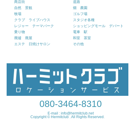
商店街
道路
自然 景観
畑 農園
牧場
ゴルフ場
クラブ ライブハウス
スタジオ各種
レジャー テーマパーク
ショッピングモール デパート
乗り物
電車 駅
廃墟 廃屋
和室 茶室
エステ 日焼けサロン
その他
080-3464-8310
E-mail : info@hermitclub.net
Copyright © Hermitclub . All Rights Reserved.