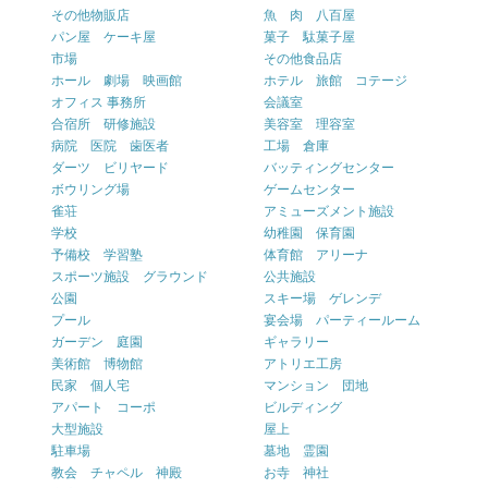
その他物販店
魚 肉 八百屋
パン屋 ケーキ屋
菓子 駄菓子屋
市場
その他食品店
ホール 劇場 映画館
ホテル 旅館 コテージ
オフィス 事務所
会議室
合宿所 研修施設
美容室 理容室
病院 医院 歯医者
工場 倉庫
ダーツ ビリヤード
バッティングセンター
ボウリング場
ゲームセンター
雀荘
アミューズメント施設
学校
幼稚園 保育園
予備校 学習塾
体育館 アリーナ
スポーツ施設 グラウンド
公共施設
公園
スキー場 ゲレンデ
プール
宴会場 パーティールーム
ガーデン 庭園
ギャラリー
美術館 博物館
アトリエ工房
民家 個人宅
マンション 団地
アパート コーポ
ビルディング
大型施設
屋上
駐車場
墓地 霊園
教会 チャペル 神殿
お寺 神社