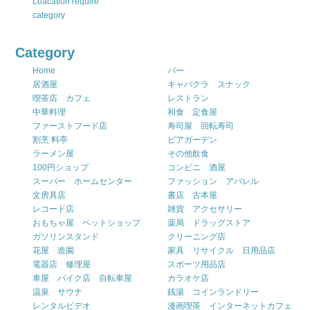
Loacation require
category
Category
Home
バー
居酒屋
キャバクラ スナック
喫茶店 カフェ
レストラン
中華料理
和食 定食屋
ファーストフード店
寿司屋 回転寿司
割烹 料亭
ビアガーデン
ラーメン屋
その他飲食
100円ショップ
コンビニ 酒屋
スーパー ホームセンター
ファッション アパレル
文房具店
書店 古本屋
レコード店
雑貨 アクセサリー
おもちゃ屋 ペットショップ
薬局 ドラッグストア
ガソリンスタンド
クリーニング店
花屋 造園
家具 リサイクル 日用品店
電器店 修理屋
スポーツ用品店
車屋 バイク店 自転車屋
カラオケ店
温泉 サウナ
銭湯 コインランドリー
レンタルビデオ
漫画喫茶 インターネットカフェ