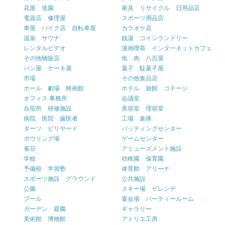
花屋 造園
家具 リサイクル 日用品店
電器店 修理屋
スポーツ用品店
車屋 バイク店 自転車屋
カラオケ店
温泉 サウナ
銭湯 コインランドリー
レンタルビデオ
漫画喫茶 インターネットカフェ
その他物販店
魚 肉 八百屋
パン屋 ケーキ屋
菓子 駄菓子屋
市場
その他食品店
ホール 劇場 映画館
ホテル 旅館 コテージ
オフィス 事務所
会議室
合宿所 研修施設
美容室 理容室
病院 医院 歯医者
工場 倉庫
ダーツ ビリヤード
バッティングセンター
ボウリング場
ゲームセンター
雀荘
アミューズメント施設
学校
幼稚園 保育園
予備校 学習塾
体育館 アリーナ
スポーツ施設 グラウンド
公共施設
公園
スキー場 ゲレンデ
プール
宴会場 パーティールーム
ガーデン 庭園
ギャラリー
美術館 博物館
アトリエ工房