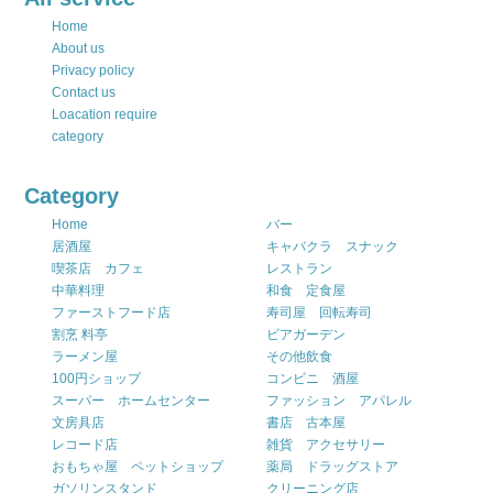
Home
About us
Privacy policy
Contact us
Loacation require
category
Category
Home
バー
居酒屋
キャバクラ スナック
喫茶店 カフェ
レストラン
中華料理
和食 定食屋
ファーストフード店
寿司屋 回転寿司
割烹 料亭
ビアガーデン
ラーメン屋
その他飲食
100円ショップ
コンビニ 酒屋
スーパー ホームセンター
ファッション アパレル
文房具店
書店 古本屋
レコード店
雑貨 アクセサリー
おもちゃ屋 ペットショップ
薬局 ドラッグストア
ガソリンスタンド
クリーニング店