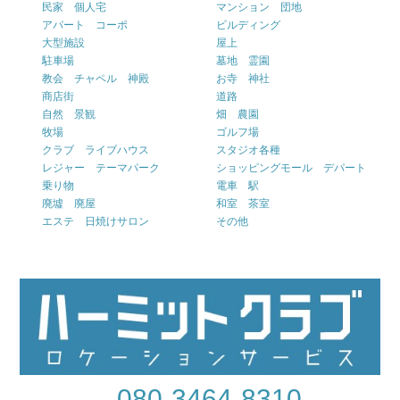
民家 個人宅
マンション 団地
アパート コーポ
ビルディング
大型施設
屋上
駐車場
墓地 霊園
教会 チャペル 神殿
お寺 神社
商店街
道路
自然 景観
畑 農園
牧場
ゴルフ場
クラブ ライブハウス
スタジオ各種
レジャー テーマパーク
ショッピングモール デパート
乗り物
電車 駅
廃墟 廃屋
和室 茶室
エステ 日焼けサロン
その他
080-3464-8310