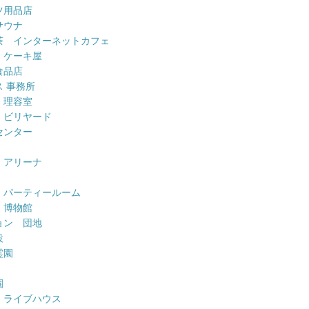
ツ用品店
サウナ
茶 インターネットカフェ
 ケーキ屋
食品店
 事務所
 理容室
 ビリヤード
センター
 アリーナ
 パーティールーム
 博物館
ョン 団地
設
霊園
園
 ライブハウス