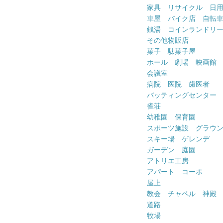
家具 リサイクル 日
車屋 バイク店 自転
銭湯 コインランドリ
その他物販店
菓子 駄菓子屋
ホール 劇場 映画館
会議室
病院 医院 歯医者
バッティングセンター
雀荘
幼稚園 保育園
スポーツ施設 グラウ
スキー場 ゲレンデ
ガーデン 庭園
アトリエ工房
アパート コーポ
屋上
教会 チャペル 神殿
道路
牧場