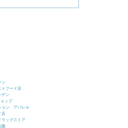
ラン
ストフード店
ーデン
ショップ
ション アパレル
ド店
ドラッグストア
造園