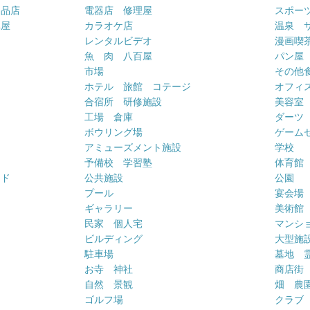
用品店
電器店 修理屋
スポー
車屋
カラオケ店
温泉 
ー
レンタルビデオ
漫画喫
魚 肉 八百屋
パン屋
市場
その他
ホテル 旅館 コテージ
オフィス
合宿所 研修施設
美容室
工場 倉庫
ダーツ
ボウリング場
ゲーム
アミューズメント施設
学校
予備校 学習塾
体育館
ンド
公共施設
公園
プール
宴会場
ギャラリー
美術館
民家 個人宅
マンシ
ビルディング
大型施
駐車場
墓地 
お寺 神社
商店街
自然 景観
畑 農
ゴルフ場
クラブ