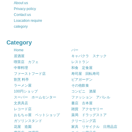
About us
Privacy policy
Contact us
Loacation require
category
Category
Home
バー
居酒屋
キャバクラ スナック
喫茶店 カフェ
レストラン
中華料理
和食 定食屋
ファーストフード店
寿司屋 回転寿司
割烹 料亭
ビアガーデン
ラーメン屋
その他飲食
100円ショップ
コンビニ 酒屋
スーパー ホームセンター
ファッション アパレル
文房具店
書店 古本屋
レコード店
雑貨 アクセサリー
おもちゃ屋 ペットショップ
薬局 ドラッグストア
ガソリンスタンド
クリーニング店
花屋 造園
家具 リサイクル 日用品店