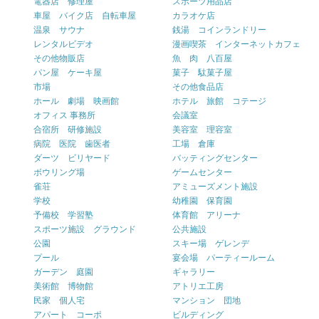
電器店 修理屋
スポーツ用品店
車屋 バイク店 自転車屋
カラオケ店
温泉 サウナ
銭湯 コインランドリー
レンタルビデオ
漫画喫茶 インターネットカフェ
その他物販店
魚 肉 八百屋
パン屋 ケーキ屋
菓子 駄菓子屋
市場
その他食品店
ホール 劇場 映画館
ホテル 旅館 コテージ
オフィス 事務所
会議室
合宿所 研修施設
美容室 理容室
病院 医院 歯医者
工場 倉庫
ダーツ ビリヤード
バッティングセンター
ボウリング場
ゲームセンター
雀荘
アミューズメント施設
学校
幼稚園 保育園
予備校 学習塾
体育館 アリーナ
スポーツ施設 グラウンド
公共施設
公園
スキー場 ゲレンデ
プール
宴会場 パーティールーム
ガーデン 庭園
ギャラリー
美術館 博物館
アトリエ工房
民家 個人宅
マンション 団地
アパート コーポ
ビルディング