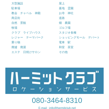
大型施設
屋上
駐車場
墓地 霊園
教会 チャペル 神殿
お寺 神社
商店街
道路
自然 景観
畑 農園
牧場
ゴルフ場
クラブ ライブハウス
スタジオ各種
レジャー テーマパーク
ショッピングモール デパート
乗り物
電車 駅
廃墟 廃屋
和室 茶室
エステ 日焼けサロン
その他
080-3464-8310
E-mail : info@hermitclub.net