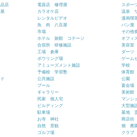
用品店
電器店 修理屋
スポー
車屋
カラオケ店
温泉 
ー
レンタルビデオ
漫画喫
魚 肉 八百屋
パン屋
市場
その他
ホテル 旅館 コテージ
オフィス
合宿所 研修施設
美容室
工場 倉庫
ダーツ
ボウリング場
ゲーム
アミューズメント施設
学校
予備校 学習塾
体育館
ンド
公共施設
公園
プール
宴会場
ギャラリー
美術館
民家 個人宅
マンシ
ビルディング
大型施
駐車場
墓地 
お寺 神社
商店街
自然 景観
畑 農
ゴルフ場
クラブ