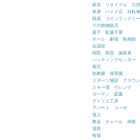
家具 リサイクル 日
車屋 バイク店 自転
銭湯 コインランドリ
その他物販店
菓子 駄菓子屋
ホール 劇場 映画館
会議室
病院 医院 歯医者
バッティングセンター
雀荘
幼稚園 保育園
スポーツ施設 グラウ
スキー場 ゲレンデ
ガーデン 庭園
アトリエ工房
アパート コーポ
屋上
教会 チャペル 神殿
道路
牧場