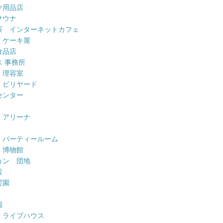
ツ用品店
サウナ
茶 インターネットカフェ
 ケーキ屋
食品店
 事務所
 理容室
 ビリヤード
センター
 アリーナ
 パーティールーム
 博物館
ョン 団地
設
霊園
園
 ライブハウス