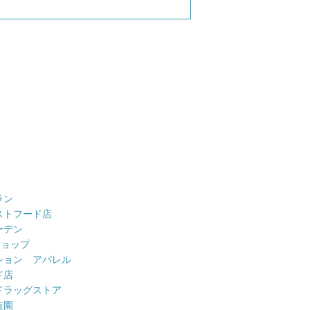
ラン
ストフード店
ーデン
ショップ
ション アパレル
ド店
ドラッグストア
造園