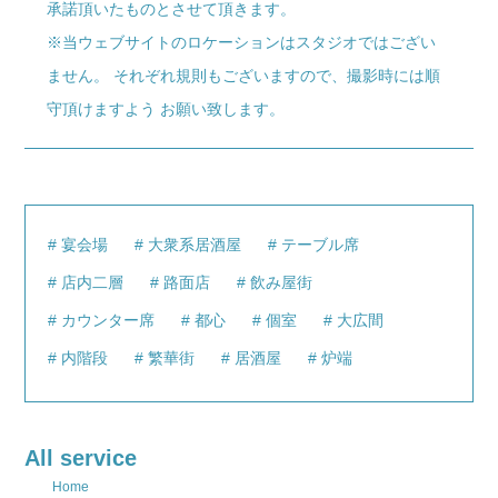
承諾頂いたものとさせて頂きます。
※当ウェブサイトのロケーションはスタジオではござい
ません。 それぞれ規則もございますので、撮影時には順
守頂けますよう お願い致します。
宴会場
大衆系居酒屋
テーブル席
店内二層
路面店
飲み屋街
カウンター席
都心
個室
大広間
内階段
繁華街
居酒屋
炉端
All service
Home