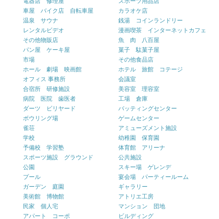
電器店 修理屋
スポーツ用品店
車屋 バイク店 自転車屋
カラオケ店
温泉 サウナ
銭湯 コインランドリー
レンタルビデオ
漫画喫茶 インターネットカフェ
その他物販店
魚 肉 八百屋
パン屋 ケーキ屋
菓子 駄菓子屋
市場
その他食品店
ホール 劇場 映画館
ホテル 旅館 コテージ
オフィス 事務所
会議室
合宿所 研修施設
美容室 理容室
病院 医院 歯医者
工場 倉庫
ダーツ ビリヤード
バッティングセンター
ボウリング場
ゲームセンター
雀荘
アミューズメント施設
学校
幼稚園 保育園
予備校 学習塾
体育館 アリーナ
スポーツ施設 グラウンド
公共施設
公園
スキー場 ゲレンデ
プール
宴会場 パーティールーム
ガーデン 庭園
ギャラリー
美術館 博物館
アトリエ工房
民家 個人宅
マンション 団地
アパート コーポ
ビルディング