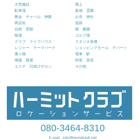
大型施設
屋上
駐車場
墓地 霊園
教会 チャペル 神殿
お寺 神社
商店街
道路
自然 景観
畑 農園
牧場
ゴルフ場
クラブ ライブハウス
スタジオ各種
レジャー テーマパーク
ショッピングモール デパート
乗り物
電車 駅
廃墟 廃屋
和室 茶室
エステ 日焼けサロン
その他
080-3464-8310
E-mail : info@hermitclub.net