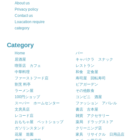
About us
Privacy policy
Contact us
Loacation require
category
Category
Home
バー
居酒屋
キャバクラ スナック
喫茶店 カフェ
レストラン
中華料理
和食 定食屋
ファーストフード店
寿司屋 回転寿司
割烹 料亭
ビアガーデン
ラーメン屋
その他飲食
100円ショップ
コンビニ 酒屋
スーパー ホームセンター
ファッション アパレル
文房具店
書店 古本屋
レコード店
雑貨 アクセサリー
おもちゃ屋 ペットショップ
薬局 ドラッグストア
ガソリンスタンド
クリーニング店
花屋 造園
家具 リサイクル 日用品店