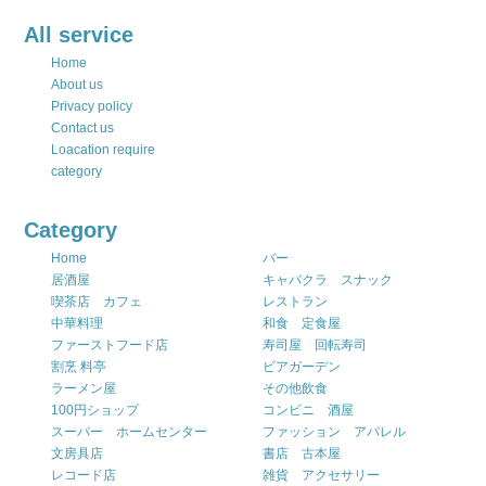
All service
Home
About us
Privacy policy
Contact us
Loacation require
category
Category
Home
バー
居酒屋
キャバクラ スナック
喫茶店 カフェ
レストラン
中華料理
和食 定食屋
ファーストフード店
寿司屋 回転寿司
割烹 料亭
ビアガーデン
ラーメン屋
その他飲食
100円ショップ
コンビニ 酒屋
スーパー ホームセンター
ファッション アパレル
文房具店
書店 古本屋
レコード店
雑貨 アクセサリー