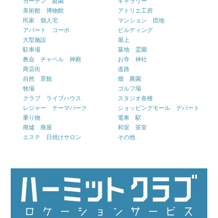
ガーデン 庭園
ギャラリー
美術館 博物館
アトリエ工房
民家 個人宅
マンション 団地
アパート コーポ
ビルディング
大型施設
屋上
駐車場
墓地 霊園
教会 チャペル 神殿
お寺 神社
商店街
道路
自然 景観
畑 農園
牧場
ゴルフ場
クラブ ライブハウス
スタジオ各種
レジャー テーマパーク
ショッピングモール デパート
乗り物
電車 駅
廃墟 廃屋
和室 茶室
エステ 日焼けサロン
その他