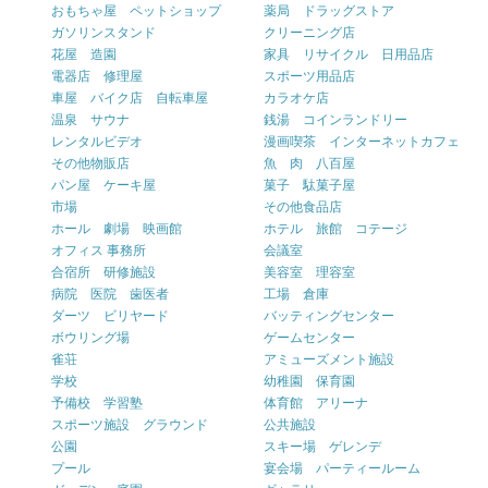
おもちゃ屋 ペットショップ
薬局 ドラッグストア
ガソリンスタンド
クリーニング店
花屋 造園
家具 リサイクル 日用品店
電器店 修理屋
スポーツ用品店
車屋 バイク店 自転車屋
カラオケ店
温泉 サウナ
銭湯 コインランドリー
レンタルビデオ
漫画喫茶 インターネットカフェ
その他物販店
魚 肉 八百屋
パン屋 ケーキ屋
菓子 駄菓子屋
市場
その他食品店
ホール 劇場 映画館
ホテル 旅館 コテージ
オフィス 事務所
会議室
合宿所 研修施設
美容室 理容室
病院 医院 歯医者
工場 倉庫
ダーツ ビリヤード
バッティングセンター
ボウリング場
ゲームセンター
雀荘
アミューズメント施設
学校
幼稚園 保育園
予備校 学習塾
体育館 アリーナ
スポーツ施設 グラウンド
公共施設
公園
スキー場 ゲレンデ
プール
宴会場 パーティールーム