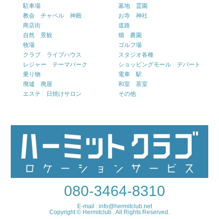
駐車場
墓地 霊園
教会 チャペル 神殿
お寺 神社
商店街
道路
自然 景観
畑 農園
牧場
ゴルフ場
クラブ ライブハウス
スタジオ各種
レジャー テーマパーク
ショッピングモール デパート
乗り物
電車 駅
廃墟 廃屋
和室 茶室
エステ 日焼けサロン
その他
080-3464-8310
E-mail : info@hermitclub.net
Copyright © Hermitclub . All Rights Reserved.