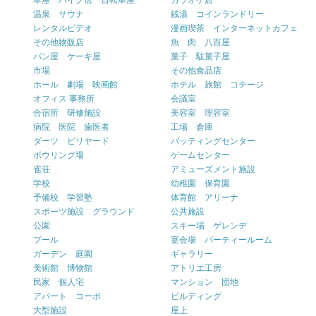
車屋 バイク店 自転車屋
カラオケ店
温泉 サウナ
銭湯 コインランドリー
レンタルビデオ
漫画喫茶 インターネットカフェ
その他物販店
魚 肉 八百屋
パン屋 ケーキ屋
菓子 駄菓子屋
市場
その他食品店
ホール 劇場 映画館
ホテル 旅館 コテージ
オフィス 事務所
会議室
合宿所 研修施設
美容室 理容室
病院 医院 歯医者
工場 倉庫
ダーツ ビリヤード
バッティングセンター
ボウリング場
ゲームセンター
雀荘
アミューズメント施設
学校
幼稚園 保育園
予備校 学習塾
体育館 アリーナ
スポーツ施設 グラウンド
公共施設
公園
スキー場 ゲレンデ
プール
宴会場 パーティールーム
ガーデン 庭園
ギャラリー
美術館 博物館
アトリエ工房
民家 個人宅
マンション 団地
アパート コーポ
ビルディング
大型施設
屋上