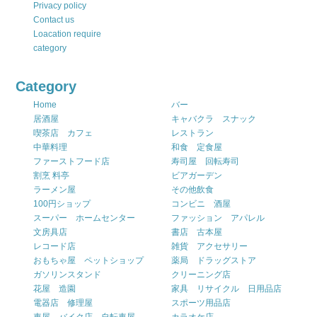
Privacy policy
Contact us
Loacation require
category
Category
Home
バー
居酒屋
キャバクラ スナック
喫茶店 カフェ
レストラン
中華料理
和食 定食屋
ファーストフード店
寿司屋 回転寿司
割烹 料亭
ビアガーデン
ラーメン屋
その他飲食
100円ショップ
コンビニ 酒屋
スーパー ホームセンター
ファッション アパレル
文房具店
書店 古本屋
レコード店
雑貨 アクセサリー
おもちゃ屋 ペットショップ
薬局 ドラッグストア
ガソリンスタンド
クリーニング店
花屋 造園
家具 リサイクル 日用品店
電器店 修理屋
スポーツ用品店