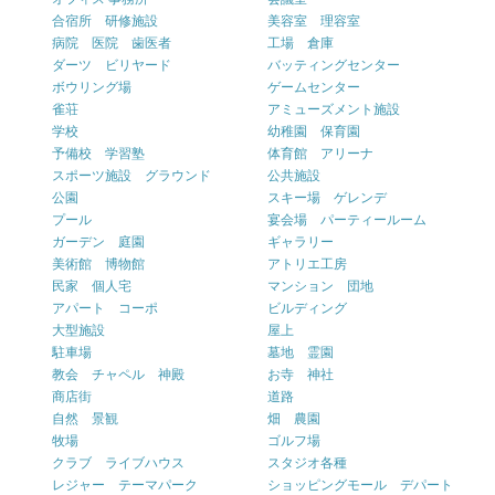
合宿所 研修施設
美容室 理容室
病院 医院 歯医者
工場 倉庫
ダーツ ビリヤード
バッティングセンター
ボウリング場
ゲームセンター
雀荘
アミューズメント施設
学校
幼稚園 保育園
予備校 学習塾
体育館 アリーナ
スポーツ施設 グラウンド
公共施設
公園
スキー場 ゲレンデ
プール
宴会場 パーティールーム
ガーデン 庭園
ギャラリー
美術館 博物館
アトリエ工房
民家 個人宅
マンション 団地
アパート コーポ
ビルディング
大型施設
屋上
駐車場
墓地 霊園
教会 チャペル 神殿
お寺 神社
商店街
道路
自然 景観
畑 農園
牧場
ゴルフ場
クラブ ライブハウス
スタジオ各種
レジャー テーマパーク
ショッピングモール デパート