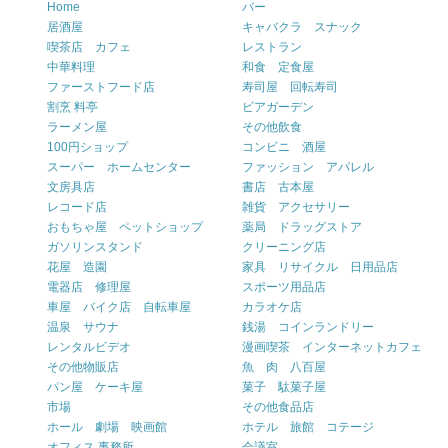
Home
バー
居酒屋
キャバクラ スナック
喫茶店 カフェ
レストラン
中華料理
和食 定食屋
ファーストフード店
寿司屋 回転寿司
割烹 料亭
ビアガーデン
ラーメン屋
その他飲食
100円ショップ
コンビニ 酒屋
スーパー ホームセンター
ファッション アパレル
文房具店
書店 古本屋
レコード店
雑貨 アクセサリー
おもちゃ屋 ペットショップ
薬局 ドラッグストア
ガソリンスタンド
クリーニング店
花屋 造園
家具 リサイクル 日用品店
電器店 修理屋
スポーツ用品店
車屋 バイク店 自転車屋
カラオケ店
温泉 サウナ
銭湯 コインランドリー
レンタルビデオ
漫画喫茶 インターネットカフェ
その他物販店
魚 肉 八百屋
パン屋 ケーキ屋
菓子 駄菓子屋
市場
その他食品店
ホール 劇場 映画館
ホテル 旅館 コテージ
オフィス 事務所
会議室