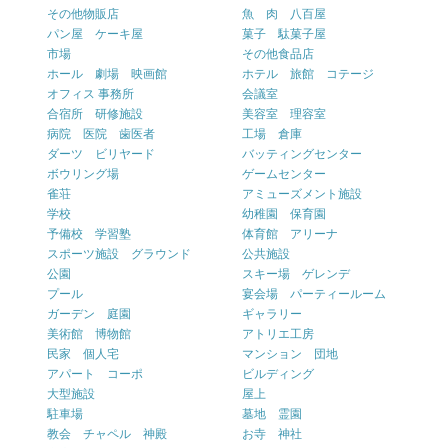
その他物販店
魚 肉 八百屋
パン屋 ケーキ屋
菓子 駄菓子屋
市場
その他食品店
ホール 劇場 映画館
ホテル 旅館 コテージ
オフィス 事務所
会議室
合宿所 研修施設
美容室 理容室
病院 医院 歯医者
工場 倉庫
ダーツ ビリヤード
バッティングセンター
ボウリング場
ゲームセンター
雀荘
アミューズメント施設
学校
幼稚園 保育園
予備校 学習塾
体育館 アリーナ
スポーツ施設 グラウンド
公共施設
公園
スキー場 ゲレンデ
プール
宴会場 パーティールーム
ガーデン 庭園
ギャラリー
美術館 博物館
アトリエ工房
民家 個人宅
マンション 団地
アパート コーポ
ビルディング
大型施設
屋上
駐車場
墓地 霊園
教会 チャペル 神殿
お寺 神社