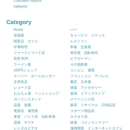
Loacation require
category
Category
Home
バー
居酒屋
キャバクラ スナック
喫茶店 カフェ
レストラン
中華料理
和食 定食屋
ファーストフード店
寿司屋 回転寿司
割烹 料亭
ビアガーデン
ラーメン屋
その他飲食
100円ショップ
コンビニ 酒屋
スーパー ホームセンター
ファッション アパレル
文房具店
書店 古本屋
レコード店
雑貨 アクセサリー
おもちゃ屋 ペットショップ
薬局 ドラッグストア
ガソリンスタンド
クリーニング店
花屋 造園
家具 リサイクル 日用品店
電器店 修理屋
スポーツ用品店
車屋 バイク店 自転車屋
カラオケ店
温泉 サウナ
銭湯 コインランドリー
レンタルビデオ
漫画喫茶 インターネットカフェ