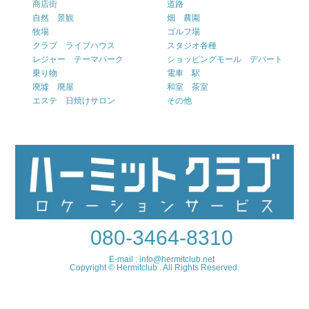
商店街
道路
自然 景観
畑 農園
牧場
ゴルフ場
クラブ ライブハウス
スタジオ各種
レジャー テーマパーク
ショッピングモール デパート
乗り物
電車 駅
廃墟 廃屋
和室 茶室
エステ 日焼けサロン
その他
080-3464-8310
E-mail : info@hermitclub.net
Copyright © Hermitclub . All Rights Reserved.