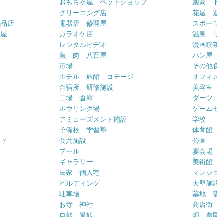
おもちゃ屋 ペットショップ
薬局 
クリーニング店
花屋 
用品店
電器店 修理屋
スポー
車屋
カラオケ店
温泉 
ー
レンタルビデオ
漫画喫
魚 肉 八百屋
パン屋
市場
その他
ホテル 旅館 コテージ
オフィス
合宿所 研修施設
美容室
工場 倉庫
ダーツ
ボウリング場
ゲーム
アミューズメント施設
学校
予備校 学習塾
体育館
ンド
公共施設
公園
プール
宴会場
ギャラリー
美術館
民家 個人宅
マンシ
ビルディング
大型施
駐車場
墓地 
お寺 神社
商店街
自然 景観
畑 農