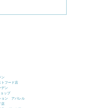
ラン
ストフード店
ーデン
ショップ
ション アパレル
ド店