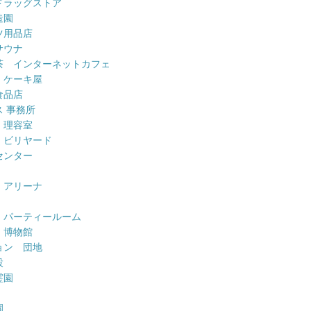
ドラッグストア
造園
ツ用品店
サウナ
茶 インターネットカフェ
 ケーキ屋
食品店
 事務所
 理容室
 ビリヤード
センター
 アリーナ
 パーティールーム
 博物館
ョン 団地
設
霊園
園