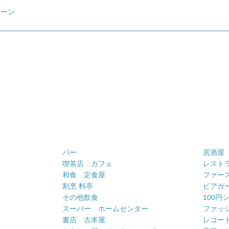
レーン
バー
居酒屋
喫茶店 カフェ
レスト
和食 定食屋
ファー
割烹 料亭
ビアガ
その他飲食
100円
スーパー ホームセンター
ファッ
書店 古本屋
レコー