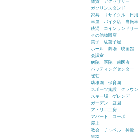
雑貨 アクセサリー
ガソリンスタンド
家具 リサイクル 日
車屋 バイク店 自転
銭湯 コインランドリ
その他物販店
菓子 駄菓子屋
ホール 劇場 映画館
会議室
病院 医院 歯医者
バッティングセンター
雀荘
幼稚園 保育園
スポーツ施設 グラウ
スキー場 ゲレンデ
ガーデン 庭園
アトリエ工房
アパート コーポ
屋上
教会 チャペル 神殿
道路