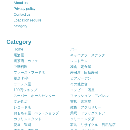
About us
Privacy policy
Contact us
Loacation require
category
Category
Home
バー
居酒屋
キャバクラ スナック
喫茶店 カフェ
レストラン
中華料理
和食 定食屋
ファーストフード店
寿司屋 回転寿司
割烹 料亭
ビアガーデン
ラーメン屋
その他飲食
100円ショップ
コンビニ 酒屋
スーパー ホームセンター
ファッション アパレル
文房具店
書店 古本屋
レコード店
雑貨 アクセサリー
おもちゃ屋 ペットショップ
薬局 ドラッグストア
ガソリンスタンド
クリーニング店
花屋 造園
家具 リサイクル 日用品店