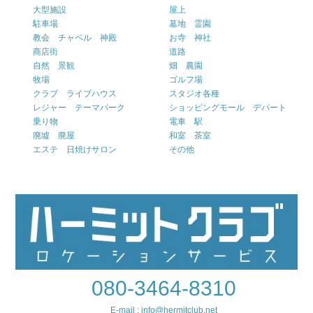
大型施設
屋上
駐車場
墓地 霊園
教会 チャペル 神殿
お寺 神社
商店街
道路
自然 景観
畑 農園
牧場
ゴルフ場
クラブ ライブハウス
スタジオ各種
レジャー テーマパーク
ショッピングモール デパート
乗り物
電車 駅
廃墟 廃屋
和室 茶室
エステ 日焼けサロン
その他
080-3464-8310
E-mail : info@hermitclub.net