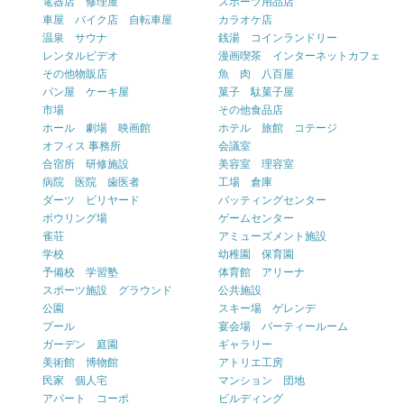
電器店 修理屋
スポーツ用品店
車屋 バイク店 自転車屋
カラオケ店
温泉 サウナ
銭湯 コインランドリー
レンタルビデオ
漫画喫茶 インターネットカフェ
その他物販店
魚 肉 八百屋
パン屋 ケーキ屋
菓子 駄菓子屋
市場
その他食品店
ホール 劇場 映画館
ホテル 旅館 コテージ
オフィス 事務所
会議室
合宿所 研修施設
美容室 理容室
病院 医院 歯医者
工場 倉庫
ダーツ ビリヤード
バッティングセンター
ボウリング場
ゲームセンター
雀荘
アミューズメント施設
学校
幼稚園 保育園
予備校 学習塾
体育館 アリーナ
スポーツ施設 グラウンド
公共施設
公園
スキー場 ゲレンデ
プール
宴会場 パーティールーム
ガーデン 庭園
ギャラリー
美術館 博物館
アトリエ工房
民家 個人宅
マンション 団地
アパート コーポ
ビルディング