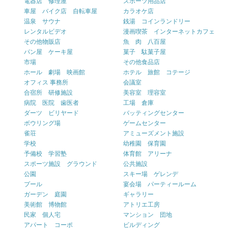
電器店 修理屋
スポーツ用品店
車屋 バイク店 自転車屋
カラオケ店
温泉 サウナ
銭湯 コインランドリー
レンタルビデオ
漫画喫茶 インターネットカフェ
その他物販店
魚 肉 八百屋
パン屋 ケーキ屋
菓子 駄菓子屋
市場
その他食品店
ホール 劇場 映画館
ホテル 旅館 コテージ
オフィス 事務所
会議室
合宿所 研修施設
美容室 理容室
病院 医院 歯医者
工場 倉庫
ダーツ ビリヤード
バッティングセンター
ボウリング場
ゲームセンター
雀荘
アミューズメント施設
学校
幼稚園 保育園
予備校 学習塾
体育館 アリーナ
スポーツ施設 グラウンド
公共施設
公園
スキー場 ゲレンデ
プール
宴会場 パーティールーム
ガーデン 庭園
ギャラリー
美術館 博物館
アトリエ工房
民家 個人宅
マンション 団地
アパート コーポ
ビルディング