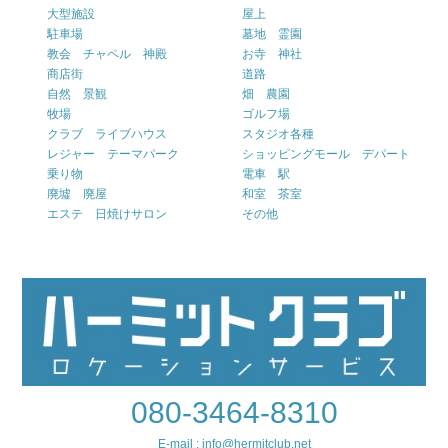
大型施設
屋上
駐車場
墓地 霊園
教会 チャペル 神殿
お寺 神社
商店街
道路
自然 景観
畑 農園
牧場
ゴルフ場
クラブ ライブハウス
スタジオ各種
レジャー テーマパーク
ショッピングモール デパート
乗り物
電車 駅
廃墟 廃屋
和室 茶室
エステ 日焼けサロン
その他
080-3464-8310
E-mail : info@hermitclub.net