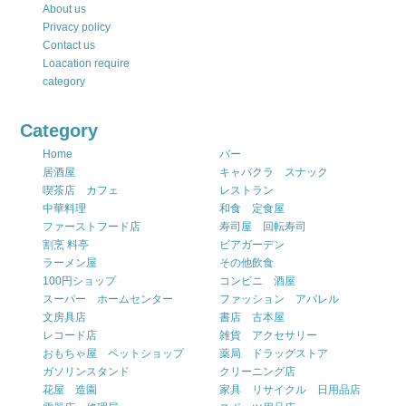
About us
Privacy policy
Contact us
Loacation require
category
Category
Home
バー
居酒屋
キャバクラ スナック
喫茶店 カフェ
レストラン
中華料理
和食 定食屋
ファーストフード店
寿司屋 回転寿司
割烹 料亭
ビアガーデン
ラーメン屋
その他飲食
100円ショップ
コンビニ 酒屋
スーパー ホームセンター
ファッション アパレル
文房具店
書店 古本屋
レコード店
雑貨 アクセサリー
おもちゃ屋 ペットショップ
薬局 ドラッグストア
ガソリンスタンド
クリーニング店
花屋 造園
家具 リサイクル 日用品店