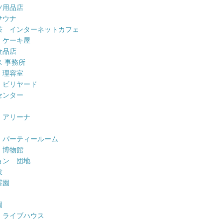
ツ用品店
サウナ
茶 インターネットカフェ
 ケーキ屋
食品店
 事務所
 理容室
 ビリヤード
センター
 アリーナ
 パーティールーム
 博物館
ョン 団地
設
霊園
園
 ライブハウス