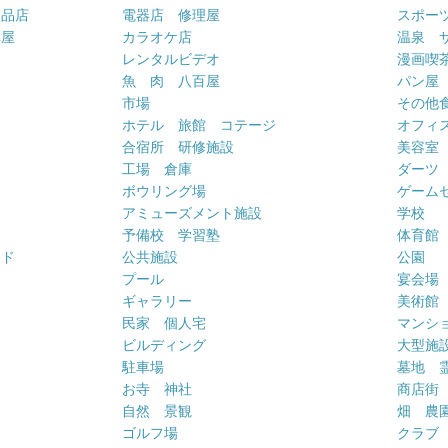
用品店
電器店 修理屋
スポー
車屋
カラオケ店
温泉 
ー
レンタルビデオ
漫画喫
魚 肉 八百屋
パン屋
市場
その他
ホテル 旅館 コテージ
オフィス
合宿所 研修施設
美容室
工場 倉庫
ダーツ
ボウリング場
ゲーム
アミューズメント施設
学校
予備校 学習塾
体育館
ンド
公共施設
公園
プール
宴会場
ギャラリー
美術館
民家 個人宅
マンシ
ビルディング
大型施
駐車場
墓地 
お寺 神社
商店街
自然 景観
畑 農
ゴルフ場
クラブ