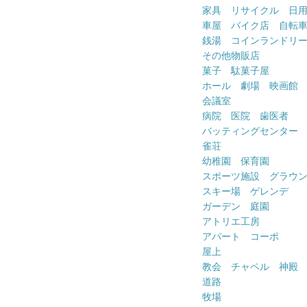
家具 リサイクル 日
車屋 バイク店 自転
銭湯 コインランドリ
その他物販店
菓子 駄菓子屋
ホール 劇場 映画館
会議室
病院 医院 歯医者
バッティングセンター
雀荘
幼稚園 保育園
スポーツ施設 グラウ
スキー場 ゲレンデ
ガーデン 庭園
アトリエ工房
アパート コーポ
屋上
教会 チャペル 神殿
道路
牧場