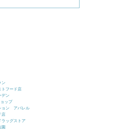
ラン
ストフード店
ーデン
ショップ
ション アパレル
ド店
ドラッグストア
造園