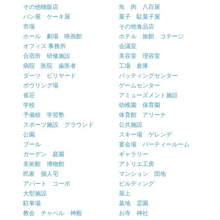
その他物販店
魚 肉 八百屋
パン屋 ケーキ屋
菓子 駄菓子屋
市場
その他食品店
ホール 劇場 映画館
ホテル 旅館 コテージ
オフィス 事務所
会議室
合宿所 研修施設
美容室 理容室
病院 医院 歯医者
工場 倉庫
ダーツ ビリヤード
バッティングセンター
ボウリング場
ゲームセンター
雀荘
アミューズメント施設
学校
幼稚園 保育園
予備校 学習塾
体育館 アリーナ
スポーツ施設 グラウンド
公共施設
公園
スキー場 ゲレンデ
プール
宴会場 パーティールーム
ガーデン 庭園
ギャラリー
美術館 博物館
アトリエ工房
民家 個人宅
マンション 団地
アパート コーポ
ビルディング
大型施設
屋上
駐車場
墓地 霊園
教会 チャペル 神殿
お寺 神社