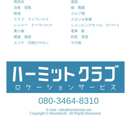
商店街
道路
自然 景観
畑 農園
牧場
ゴルフ場
クラブ ライブハウス
スタジオ各種
レジャー テーマパーク
ショッピングモール デパート
乗り物
電車 駅
廃墟 廃屋
和室 茶室
エステ 日焼けサロン
その他
080-3464-8310
E-mail : info@hermitclub.net
Copyright © Hermitclub . All Rights Reserved.