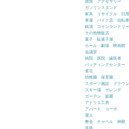
雑貨 アクセサリー
ガソリンスタンド
家具 リサイクル 日
車屋 バイク店 自転
銭湯 コインランドリ
その他物販店
菓子 駄菓子屋
ホール 劇場 映画館
会議室
病院 医院 歯医者
バッティングセンター
雀荘
幼稚園 保育園
スポーツ施設 グラウ
スキー場 ゲレンデ
ガーデン 庭園
アトリエ工房
アパート コーポ
屋上
教会 チャペル 神殿
道路