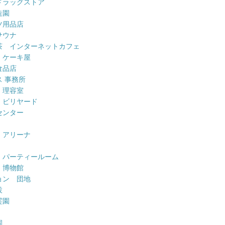
ドラッグストア
造園
ツ用品店
サウナ
茶 インターネットカフェ
 ケーキ屋
食品店
 事務所
 理容室
 ビリヤード
センター
 アリーナ
 パーティールーム
 博物館
ョン 団地
設
霊園
園