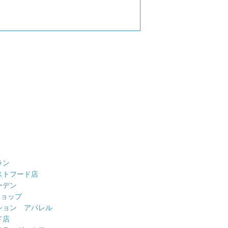
ラン
ストフード店
ーデン
ショップ
ション アパレル
ド店