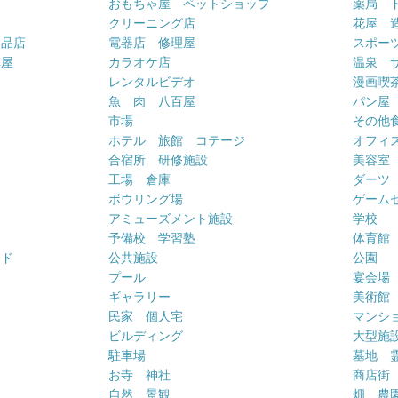
おもちゃ屋 ペットショップ
薬局 
クリーニング店
花屋 
用品店
電器店 修理屋
スポー
車屋
カラオケ店
温泉 
ー
レンタルビデオ
漫画喫
魚 肉 八百屋
パン屋
市場
その他
ホテル 旅館 コテージ
オフィス
合宿所 研修施設
美容室
工場 倉庫
ダーツ
ボウリング場
ゲーム
アミューズメント施設
学校
予備校 学習塾
体育館
ンド
公共施設
公園
プール
宴会場
ギャラリー
美術館
民家 個人宅
マンシ
ビルディング
大型施
駐車場
墓地 
お寺 神社
商店街
自然 景観
畑 農