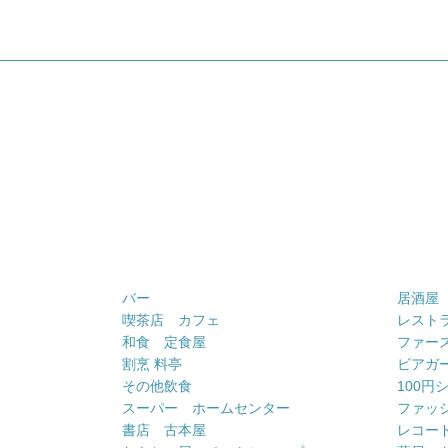
バー
居酒屋
喫茶店 カフェ
レスト
和食 定食屋
ファー
割烹 料亭
ビアガ
その他飲食
100円
スーパー ホームセンター
ファッ
書店 古本屋
レコー