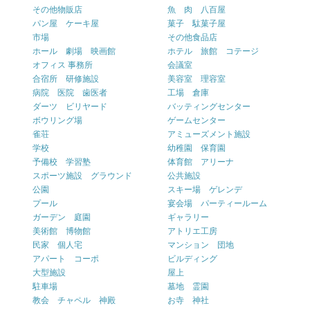
その他物販店
魚 肉 八百屋
パン屋 ケーキ屋
菓子 駄菓子屋
市場
その他食品店
ホール 劇場 映画館
ホテル 旅館 コテージ
オフィス 事務所
会議室
合宿所 研修施設
美容室 理容室
病院 医院 歯医者
工場 倉庫
ダーツ ビリヤード
バッティングセンター
ボウリング場
ゲームセンター
雀荘
アミューズメント施設
学校
幼稚園 保育園
予備校 学習塾
体育館 アリーナ
スポーツ施設 グラウンド
公共施設
公園
スキー場 ゲレンデ
プール
宴会場 パーティールーム
ガーデン 庭園
ギャラリー
美術館 博物館
アトリエ工房
民家 個人宅
マンション 団地
アパート コーポ
ビルディング
大型施設
屋上
駐車場
墓地 霊園
教会 チャペル 神殿
お寺 神社