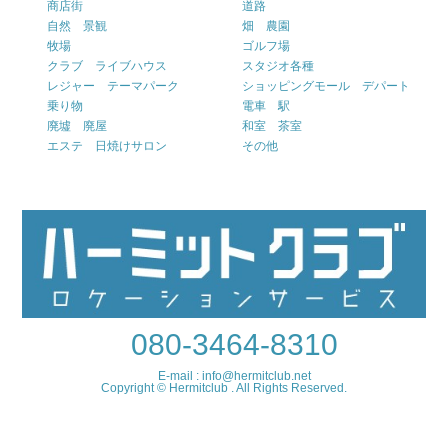
商店街
道路
自然 景観
畑 農園
牧場
ゴルフ場
クラブ ライブハウス
スタジオ各種
レジャー テーマパーク
ショッピングモール デパート
乗り物
電車 駅
廃墟 廃屋
和室 茶室
エステ 日焼けサロン
その他
080-3464-8310
E-mail : info@hermitclub.net
Copyright © Hermitclub . All Rights Reserved.