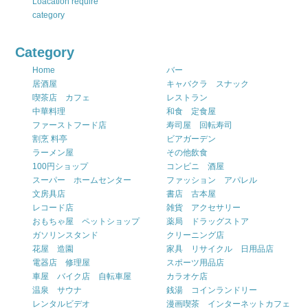
Loacation require
category
Category
Home
バー
居酒屋
キャバクラ スナック
喫茶店 カフェ
レストラン
中華料理
和食 定食屋
ファーストフード店
寿司屋 回転寿司
割烹 料亭
ビアガーデン
ラーメン屋
その他飲食
100円ショップ
コンビニ 酒屋
スーパー ホームセンター
ファッション アパレル
文房具店
書店 古本屋
レコード店
雑貨 アクセサリー
おもちゃ屋 ペットショップ
薬局 ドラッグストア
ガソリンスタンド
クリーニング店
花屋 造園
家具 リサイクル 日用品店
電器店 修理屋
スポーツ用品店
車屋 バイク店 自転車屋
カラオケ店
温泉 サウナ
銭湯 コインランドリー
レンタルビデオ
漫画喫茶 インターネットカフェ