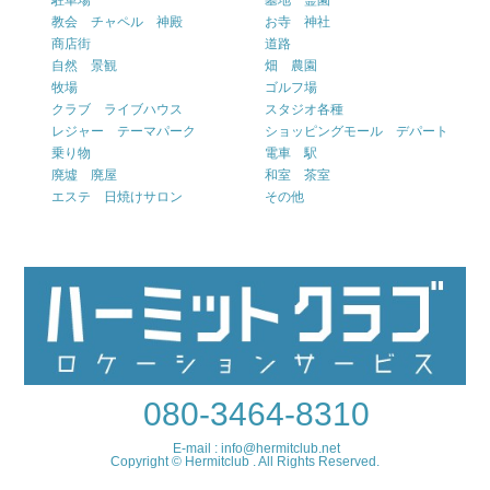
駐車場
墓地 霊園
教会 チャペル 神殿
お寺 神社
商店街
道路
自然 景観
畑 農園
牧場
ゴルフ場
クラブ ライブハウス
スタジオ各種
レジャー テーマパーク
ショッピングモール デパート
乗り物
電車 駅
廃墟 廃屋
和室 茶室
エステ 日焼けサロン
その他
080-3464-8310
E-mail : info@hermitclub.net
Copyright © Hermitclub . All Rights Reserved.