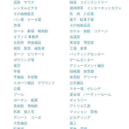
温泉 サウナ
銭湯 コインランドリー
レンタルビデオ
漫画喫茶 インターネットカフェ
その他物販店
魚 肉 八百屋
パン屋 ケーキ屋
菓子 駄菓子屋
市場
その他食品店
ホール 劇場 映画館
ホテル 旅館 コテージ
オフィス 事務所
会議室
合宿所 研修施設
美容室 理容室
病院 医院 歯医者
工場 倉庫
ダーツ ビリヤード
バッティングセンター
ボウリング場
ゲームセンター
雀荘
アミューズメント施設
学校
幼稚園 保育園
予備校 学習塾
体育館 アリーナ
スポーツ施設 グラウンド
公共施設
公園
スキー場 ゲレンデ
プール
宴会場 パーティールーム
ガーデン 庭園
ギャラリー
美術館 博物館
アトリエ工房
民家 個人宅
マンション 団地
アパート コーポ
ビルディング
大型施設
屋上