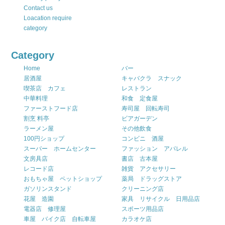
Contact us
Loacation require
category
Category
Home
バー
居酒屋
キャバクラ スナック
喫茶店 カフェ
レストラン
中華料理
和食 定食屋
ファーストフード店
寿司屋 回転寿司
割烹 料亭
ビアガーデン
ラーメン屋
その他飲食
100円ショップ
コンビニ 酒屋
スーパー ホームセンター
ファッション アパレル
文房具店
書店 古本屋
レコード店
雑貨 アクセサリー
おもちゃ屋 ペットショップ
薬局 ドラッグストア
ガソリンスタンド
クリーニング店
花屋 造園
家具 リサイクル 日用品店
電器店 修理屋
スポーツ用品店
車屋 バイク店 自転車屋
カラオケ店