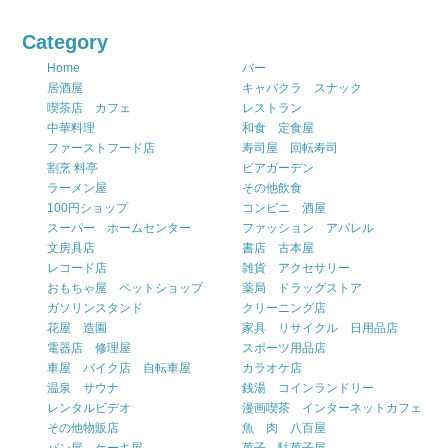
Category
Home
バー
居酒屋
キャバクラ スナック
喫茶店 カフェ
レストラン
中華料理
和食 定食屋
ファーストフード店
寿司屋 回転寿司
割烹 料亭
ビアガーデン
ラーメン屋
その他飲食
100円ショップ
コンビニ 酒屋
スーパー ホームセンター
ファッション アパレル
文房具店
書店 古本屋
レコード店
雑貨 アクセサリー
おもちゃ屋 ペットショップ
薬局 ドラッグストア
ガソリンスタンド
クリーニング店
花屋 造園
家具 リサイクル 日用品店
電器店 修理屋
スポーツ用品店
車屋 バイク店 自転車屋
カラオケ店
温泉 サウナ
銭湯 コインランドリー
レンタルビデオ
漫画喫茶 インターネットカフェ
その他物販店
魚 肉 八百屋