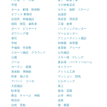
パン屋 ケーキ屋
菓子 駄菓子屋
市場
その他食品店
ホール 劇場 映画館
ホテル 旅館 コテージ
オフィス 事務所
会議室
合宿所 研修施設
美容室 理容室
病院 医院 歯医者
工場 倉庫
ダーツ ビリヤード
バッティングセンター
ボウリング場
ゲームセンター
雀荘
アミューズメント施設
学校
幼稚園 保育園
予備校 学習塾
体育館 アリーナ
スポーツ施設 グラウンド
公共施設
公園
スキー場 ゲレンデ
プール
宴会場 パーティールーム
ガーデン 庭園
ギャラリー
美術館 博物館
アトリエ工房
民家 個人宅
マンション 団地
アパート コーポ
ビルディング
大型施設
屋上
駐車場
墓地 霊園
教会 チャペル 神殿
お寺 神社
商店街
道路
自然 景観
畑 農園